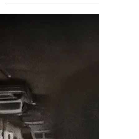
taiteilijahaastattelu