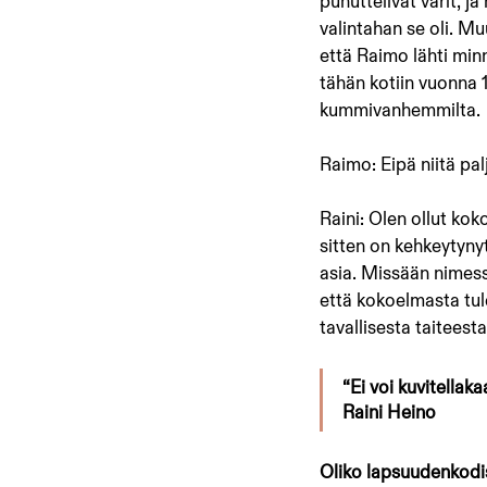
puhuttelivat värit, j
valintahan se oli. Mu
että Raimo lähti minn
tähän kotiin vuonna 
kummivanhemmilta.
Raimo: Eipä niitä palj
Raini: Olen ollut koko
sitten on kehkeytynyt
asia. Missään nimessä
että kokoelmasta tul
tavallisesta taiteesta
“Ei voi kuvitellaka
Raini Heino
Oliko lapsuudenkodi