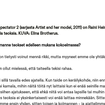
ectator 2 (sarjasta Artist and her model, 2011) on Raini Heim
a teoksia. KUVA: Elina Brotherus.
imanne teokset edelleen mukana kokoelmassa?
n on tietysti voinut mennä rikki, mutta myyneet emme ole yhtä
 ollut mielessä, että taiteella tekisi rahaa.
i sillä tavalla edes ajatella. Kun taide on keräilykohde, niin en
ai kamala, mihin näitä töitä nyt laittaisi kun ei enää seinille m
siihen ajatukseen, että ehkä niitä voi antaa lapsille tai muihin t
nes teoksia ei yksinkertaisesti voi enää laittaa minnekään. Sitt
mme ensin yhden, sitten toisen ja kolmannen – ja ajattelimme,