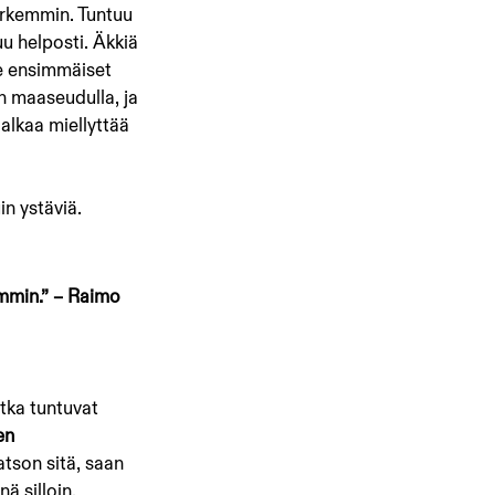
arkemmin. Tuntuu 
u helposti. Äkkiä 
 ensimmäiset 
n maaseudulla, ja 
alkaa miellyttää 
in ystäviä. 
emmin.” – Raimo 
otka tuntuvat 
en 
atson sitä, saan 
ä silloin.