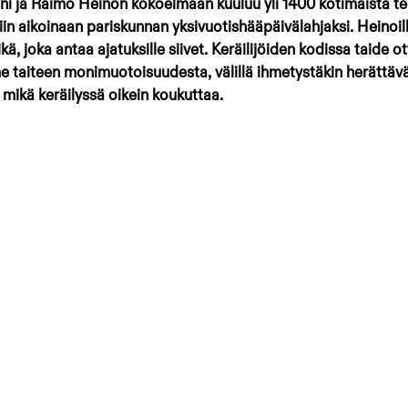
ini ja Raimo Heinon kokoelmaan kuuluu yli 1400 kotimaista teo
in aikoinaan pariskunnan yksivuotishääpäivälahjaksi. Heinoill
kä, joka antaa ajatuksille siivet. Keräilijöiden kodissa taide o
e taiteen monimuotoisuudesta, välillä ihmetystäkin herättävä
mikä keräilyssä oikein koukuttaa.