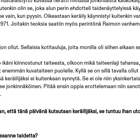
a mustalaistyttö kuvassa herätti minussa jonkinlaista kaukoka
utenkin olin se, joka alun perin ehdotteli taidenäyttelyissä käy
e vain, kun pyysin. Oikeastaan keräily käynnistyi kuitenkin va
1971. Joitakin teoksia saatiin myös perintönä Raimon vanhemm
on ollut. Sellaisia kotitauluja, joita monilla oli siihen aikaan s
 ikäni kiinnostunut taiteesta, olkoon mikä taiteenlaji tahansa, 
 enemmän kuvataiteen puolelle. Kyllä se on sillä tavalla ollut
 keräilijäksi ei kuitenkaan synnytä. Se ei ole niin yksinkertais
ee jonkinnäköinen. Pitää ensin oppia erottelemaan niin sanott
.
an, että tänä päivänä kutsutaan keräilijäksi, se tuntuu ihan uto
ssanne taidetta?