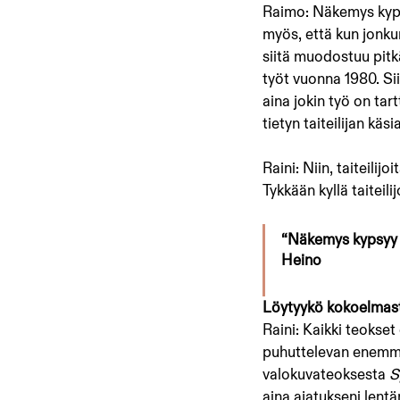
Raimo: Näkemys kypsyy
myös, että kun jonkun
siitä muodostuu pitk
työt vuonna 1980. Si
aina jokin työ on tar
tietyn taiteilijan käsia
Raini: Niin, taiteilij
Tykkään kyllä taiteil
“Näkemys kypsyy pi
Heino
Löytyykö kokoelmastan
Raini: Kaikki teokset 
puhuttelevan enemmän
valokuvateoksesta 
S
aina ajatukseni lentäm