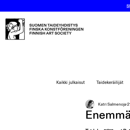
S
Kaikki julkaisut
Taidekeräilijät
Katri Salmenoja
2
Enemmän 