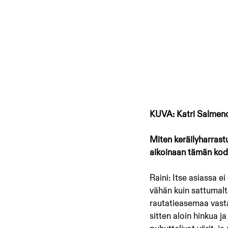
KUVA: Katri Salmen
Miten keräilyharras
aikoinaan tämän kodi
Raini: Itse asiassa ei
vähän kuin sattumalta
rautatieasemaa vasta
sitten aloin hinkua ja