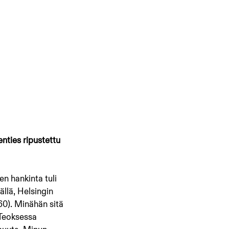
ties ripustettu 
en hankinta tuli 
ällä, Helsingin 
60). Minähän sitä 
 Teoksessa 