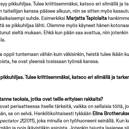
 pikkuhiljaa. Tulee kriittisemmäksi, katsoo eri silmällä ja t
 taiteilijan kanssa pääsee alkuun, niin se sitten myös kasautu
äaikaisempi suhde. Esimerkiksi 
Marjatta Tapiolalta 
hankimme
itä se pikkuhiljaa lähti. Olemme myös käyneet hänen kotonaa
ttunut sieltä mukaan. Ehkä kun pään saa avattua, niin jotenkin 
la.
oita oppii tuntemaan vähän kuin väkisinkin, heistä tulee ikään ku
ijoista, he ovat yleensä tosissaan työnsä kanssa.
kkuhiljaa. Tulee kriittisemmäksi, katsoo eri silmällä ja tark
ne teoksia, jotka ovat teille erityisen rakkaita?
ovat periaatteessa itselle tärkeitä, vaikka on sellaisia töitä, j
, se on selvä. Henkilökohtaisesti tykkään 
Elina Brotheruks
pectator 2
(2011), joka minulla on työhuoneeni seinällä. Kun k
ään ja pois ikävistäkin asioista. Jotenkin tajunta laajenee siin