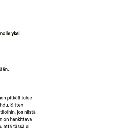
olle yksi 
kään.
nen pitkää tulee 
ahdu. Sitten 
iloihin, jos niistä 
en on hankittava 
 että tässä ei 