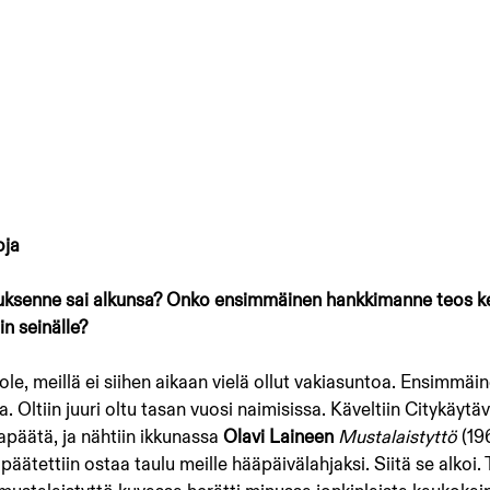
oja
tuksenne sai alkunsa? Onko ensimmäinen hankkimanne teos ken
n seinälle?
 ole, meillä ei siihen aikaan vielä ollut vakiasuntoa. Ensimmäin
. Oltiin juuri oltu tasan vuosi naimisissa. Käveltiin Citykäytäv
päätä, ja nähtiin ikkunassa 
Olavi Laineen 
Mustalaistyttö 
(19
 päätettiin ostaa taulu meille hääpäivälahjaksi. Siitä se alkoi.