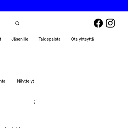
t
Jäsenille
Taidepalsta
Ota yhteyttä
nta
Näyttelyt