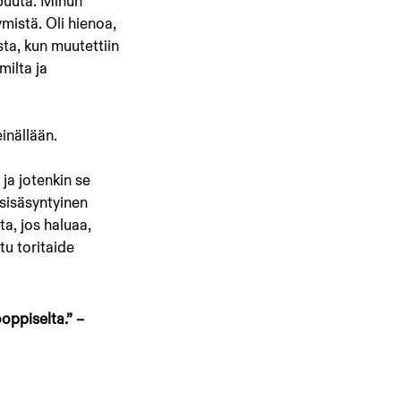
ipuuta. Minun 
mistä. Oli hienoa, 
sta, kun muutettiin 
ilta ja 
einällään.
ja jotenkin se 
 sisäsyntyinen 
ta, jos haluaa, 
u toritaide 
oppiselta.” – 