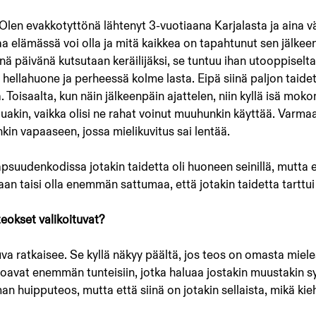
 Olen evakkotyttönä lähtenyt 3-vuotiaana Karjalasta ja aina väl
 elämässä voi olla ja mitä kaikkea on tapahtunut sen jälkeen.
änä päivänä kutsutaan keräilijäksi, se tuntuu ihan utooppiselta.
n hellahuone ja perheessä kolme lasta. Eipä siinä paljon taidett
 Toisaalta, kun näin jälkeenpäin ajattelen, niin kyllä isä moko
luakin, vaikka olisi ne rahat voinut muuhunkin käyttää. Varmaa
onkin vapaaseen, jossa mielikuvitus sai lentää.
apsuudenkodissa jotakin taidetta oli huoneen seinillä, mutta e
aan taisi olla enemmän sattumaa, että jotakin taidetta tarttu
eokset valikoituvat?
 kuva ratkaisee. Se kyllä näkyy päältä, jos teos on omasta miele
etoavat enemmän tunteisiin, jotka haluaa jostakin muustakin s
man huipputeos, mutta että siinä on jotakin sellaista, mikä kie