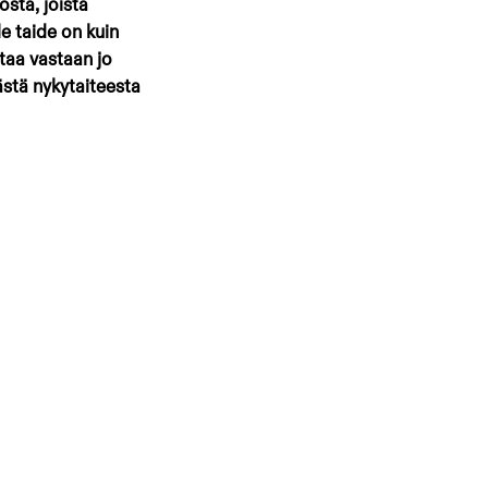
sta, joista 
e taide on kuin 
ttaa vastaan jo 
stä nykytaiteesta 