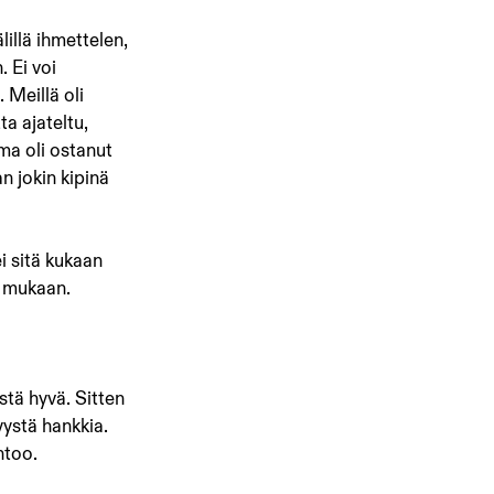
illä ihmettelen, 
 Ei voi 
 Meillä oli 
a ajateltu, 
ma oli ostanut 
n jokin kipinä 
i sitä kukaan 
i mukaan.
stä hyvä. Sitten 
yystä hankkia. 
htoo.