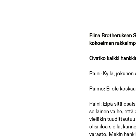
Elina Brotheruksen Sp
kokoelman rakkaimpi
Ovatko kaikki hankk
Raini: Kyllä, jokune
Raimo: Ei ole koskaan
Raini: Eipä sitä osais
sellainen vaihe, että 
vieläkin tuudittautuu 
olisi iloa siellä, kun
varasto. Mekin hanki