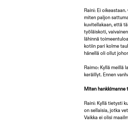
Raini: Ei oikeastaan.
miten paljon sattumaa
kuvitellakaan, että t
työläiskoti, vaivaine
lähinnä toimeentuloa.
kotiin pari kolme tau
hänellä oli ollut joh
Raimo: Kyllä meillä l
keräillyt. Ennen vanh
Miten hankkimanne t
Raini: Kyllä tietysti
on sellaisia, jotka v
Vaikka ei olisi maail