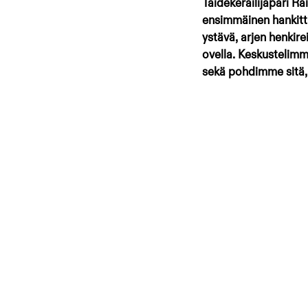
Taidekeräilijäpari Ra
ensimmäinen hankitti
ystävä, arjen henkirei
ovella. Keskustelimm
sekä pohdimme sitä, 