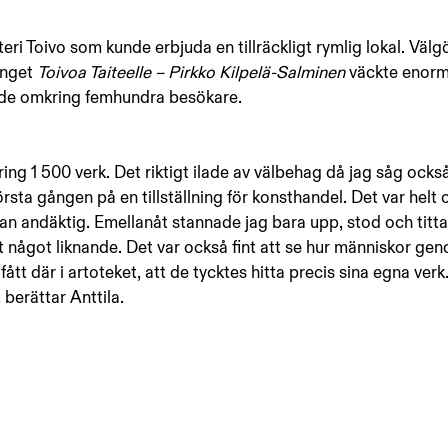
atteri Toivo som kunde erbjuda en tillräckligt rymlig lokal. Väl
nget 
Toivoa Taiteelle – Pirkko Kilpelä-Salminen 
väckte enormt
de omkring femhundra besökare.
ring 1 500 verk. Det riktigt ilade av välbehag då jag såg ock
rsta gången på en tillställning för konsthandel. Det var helt o
n andäktig. Emellanåt stannade jag bara upp, stod och titta
t något liknande. Det var också fint att se hur människor g
ått där i artoteket, att de tycktes hitta precis sina egna verk.
, berättar Anttila.