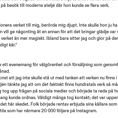
 på besök till moderns ateljé där hon kunde se flera verk.
onera verket till mig, berörde mig djupt. Inte skulle hon ju ha
 vill ge någonting åt en annan för att det bringar glädje var 
s verket än mer magiskt. Ibland bara sitter jag och glor på de
digt kär.” 
ade ett evenemang för välgörenhet och försäljning som genom
ånad. 
onst att jag inte skulle stå ut med tanken att verken nu finns i
ljén tänkte jag att om det faktiskt finns hundratals verk så m
 tog upp frågan på sociala medier och började ta reda på hu
ng kunde ordnas. Väldigt många tog kontakt; det var uppen
det här skedet. Folk började rentav erbjuda sina källare som u
ttila som har närmare 20 000 följare på Instagram.