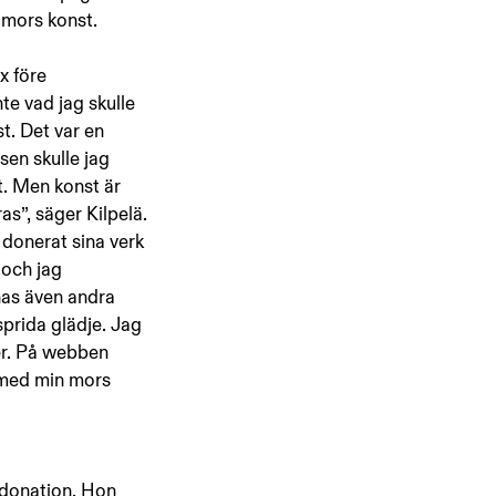
 mors konst.
 före 
te vad jag skulle 
t. Det var en 
sen skulle jag 
t. Men konst är 
ras”, säger Kilpelä. 
 donerat sina verk 
 och jag 
as även andra 
sprida glädje. Jag 
er. På webben 
a med min mors 
 donation. Hon 