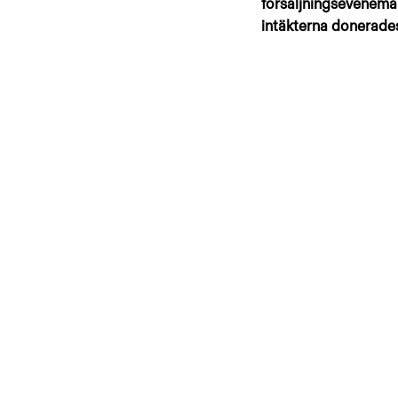
försäljningseveneman
intäkterna donerades