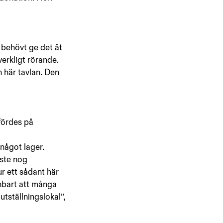
 behövt ge det åt 
verkligt rörande. 
n här tavlan. Den 
fördes på 
 något lager. 
åste nog 
r ett sådant här 
bart att många 
tställningslokal”, 