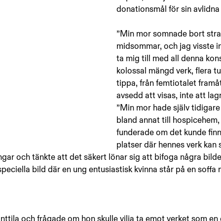
donationsmål för sin avlidna
”Min mor somnade bort strax
midsommar, och jag visste in
ta mig till med all denna kons
kolossal mängd verk, flera tu
tippa, från femtiotalet framå
avsedd att visas, inte att lag
”Min mor hade själv tidigare
bland annat till hospicehem,
funderade om det kunde finn
platser där hennes verk kan 
gar och tänkte att det säkert lönar sig att bifoga några bild
speciella bild där en ung entusiastisk kvinna står på en soff
nttila och frågade om hon skulle vilja ta emot verket som en