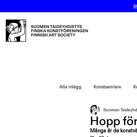
S
Alla inlägg
Konstsamlare
K
Suomen Taideyhd
Hopp för
Många är de konstvän