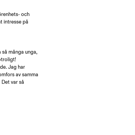
görenhets- och 
 intresse på 
så så många unga, 
troligt! 
de. Jag har 
enomfors av samma 
 Det var så 