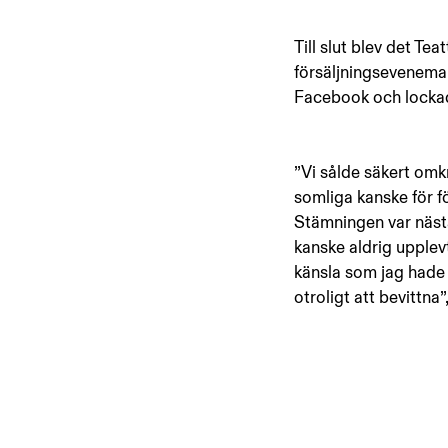
Till slut blev det Te
försäljningsevenema
Facebook och locka
”Vi sålde säkert omk
somliga kanske för fö
Stämningen var nästa
kanske aldrig upplev
känsla som jag hade f
otroligt att bevittna”