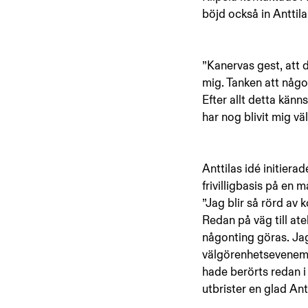
böjd också in Anttila
”Kanervas gest, att d
mig. Tanken att någon
Efter allt detta känn
har nog blivit mig väl
Anttilas idé initier
frivilligbasis på en m
”Jag blir så rörd av k
Redan på väg till ate
någonting göras. Jag
välgörenhetsevenema
hade berörts redan i 
utbrister en glad An