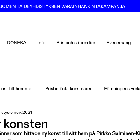
UOMEN TAIDEYHDISTYKSEN VARAINHANKINTAKAMPANJA
DONERA
Info
Pris och stipendier
Evenemang
onst till hemmet
Prisbelönta konstnärer
Föreningens ver
istys
5 nov. 2021
 konsten
ner som hittade ny konst till sitt hem på Pirkko Salminen-Ki