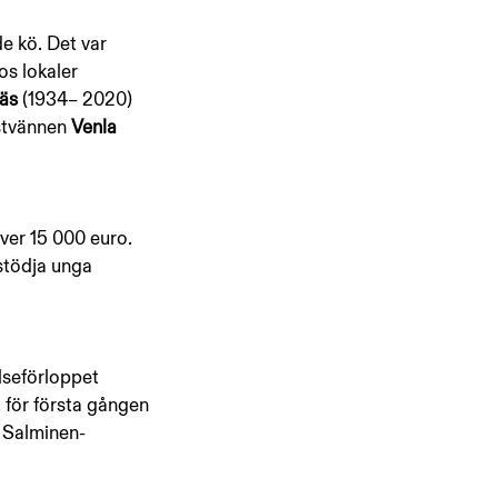
e kö. Det var 
os lokaler 
äs 
(1934– 2020) 
tvännen 
Venla 
ver 15 000 euro. 
stödja unga 
seförloppet 
 för första gången 
o Salminen-