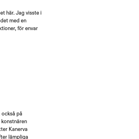
t här. Jag visste i 
a det med en 
tioner, för envar 
t också på 
 konstnären 
tter Kanerva 
fter lämpliga 