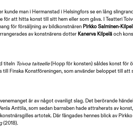
r kunde man i Hermanstad i Helsingfors se en lång slingrand
ör att hitta konst till sitt hem eller som gåva. I Teatteri Toiv
ng för försäljning av bildkonstnären 
Pirkko Salminen-Kilpel
rrangerades av konstnärens dotter 
Kanerva Kilpelä 
och kons
titeln 
Toivoa taiteelle 
(Hopp för konsten) såldes konst för ö
 till Finska Konstföreningen, som använder beloppet till att 
venemanget är av något ovanligt slag. Det berörande händel
 Venla Anttila, som sedan barnsben hade attraherats av konst,
konstnärsgilles artotek. Där fångades hennes blick av Pirkk
g 
(2018).