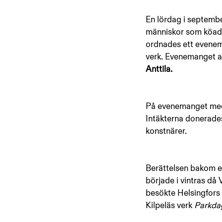
En lördag i septembe
människor som köade f
ordnades ett evenema
verk. Evenemanget a
Anttila. 
På evenemanget med 
Intäkterna donerades
konstnärer. 
Berättelsen bakom e
började i vintras då
besökte Helsingfors 
Kilpeläs verk 
Parkda