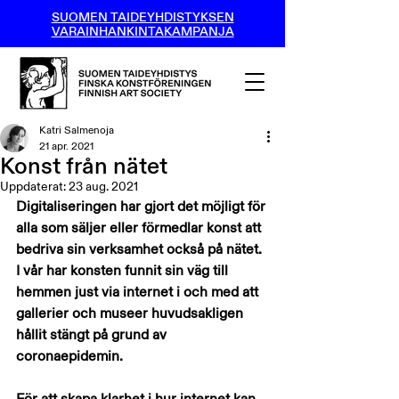
SUOMEN TAIDEYHDISTYKSEN
VARAINHANKINTAKAMPANJA
Katri Salmenoja
21 apr. 2021
Konst från nätet
Uppdaterat:
23 aug. 2021
Digitaliseringen har gjort det möjligt för 
alla som säljer eller förmedlar konst att 
bedriva sin verksamhet också på nätet. 
I vår har konsten funnit sin väg till 
hemmen just via internet i och med att 
gallerier och museer huvudsakligen 
hållit stängt på grund av 
coronaepidemin.
För att skapa klarhet i hur internet kan 