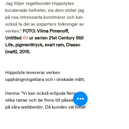
Jag följer regelbundet Hippolytes 
kuraterade helheter, via dem stöter jag 
på nya intressanta konstnärer och kan 
också ta del av experters tolkningar av 
verken.” 
FOTO: Vilma Pimenoff, 
Untitled 
#9
 ur serien 21st Century Still 
Life, pigmenttryck, svart ram, Diasec 
(matt), 2015.
Hippolyte levererar verken 
upphängningsklara och i önskade mått.
Henna: ”Vi kan också erbjuda flera 
olika ramar och de finns till påseende 
på våra webbsidor. Då kunden väl hittat 
ett verk som intresserar kan alla frågor 
diskuteras, också ekonomiska 
arrangemang med delbetalning.”