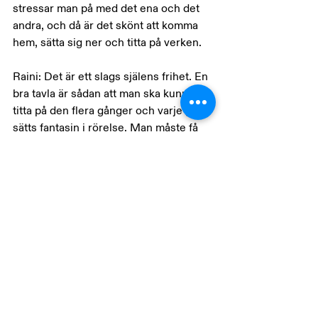
stressar man på med det ena och det 
andra, och då är det skönt att komma 
hem, sätta sig ner och titta på verken.
Raini: Det är ett slags själens frihet. En 
bra tavla är sådan att man ska kunna 
titta på den flera gånger och varje gång 
sätts fantasin i rörelse. Man måste få 
något slags idé om vad det är i ett verk 
som väcker ens intresse. Det är inte 
bara bild mot bild, där måste finnas en 
själens flykt.