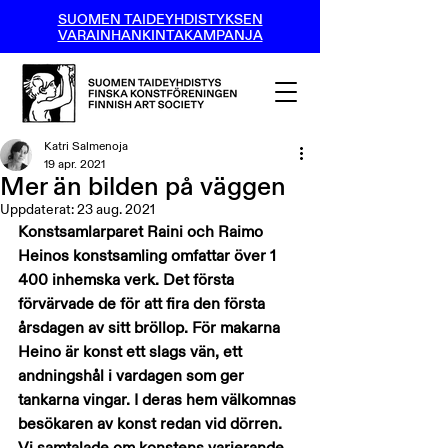
SUOMEN TAIDEYHDISTYKSEN
VARAINHANKINTAKAMPANJA
Katri Salmenoja
19 apr. 2021
Mer än bilden på väggen
Uppdaterat:
23 aug. 2021
Konstsamlarparet Raini och Raimo 
Heinos konstsamling omfattar över 1 
400 inhemska verk. Det första 
förvärvade de för att fira den första 
årsdagen av sitt bröllop. För makarna 
Heino är konst ett slags vän, ett 
andningshål i vardagen som ger 
tankarna vingar. I deras hem välkomnas 
besökaren av konst redan vid dörren. 
Vi samtalade om konstens varierande 