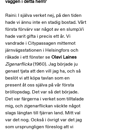
väggen i detta hem?
Raini: I själva verket nej, på den tiden 
hade vi ännu inte en stadig bostad. Vårt 
första förvärv var något av en slump.Vi 
hade varit gifta i precis ett år. Vi 
vandrade i Citypassagen mittemot 
järnvägsstationen i Helsingfors och 
råkade i ett fönster se 
Olavi Laines 
Zigenarflicka 
(1960). Jag började ju 
genast tjata att den vill jag ha, och så 
beslöt vi att köpa tavlan som en 
present åt oss själva på vår första 
bröllopsdag. Det var så det började. 
Det var färgerna i verket som tilltalade 
mig, och zigenarflickan väckte något 
slags längtan till fjärran land. Mitt val 
var det nog. Också i övrigt var det jag 
som ursprungligen föreslog att vi 