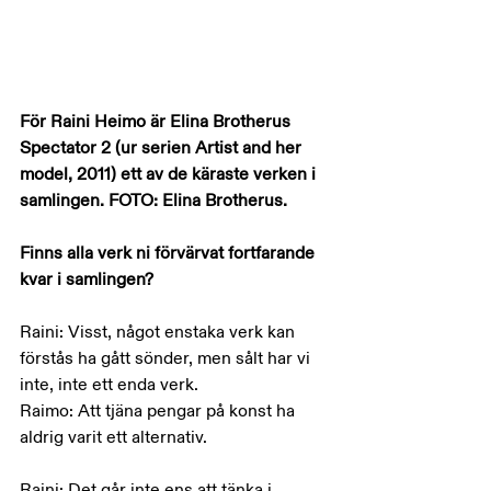
För Raini Heimo är Elina Brotherus 
Spectator 2 (ur serien Artist and her 
model, 2011) ett av de käraste verken i 
samlingen. FOTO: Elina Brotherus.
Finns alla verk ni förvärvat fortfarande 
kvar i samlingen?
Raini: Visst, något enstaka verk kan 
förstås ha gått sönder, men sålt har vi 
inte, inte ett enda verk.
Raimo: Att tjäna pengar på konst ha 
aldrig varit ett alternativ.
Raini: Det går inte ens att tänka i 