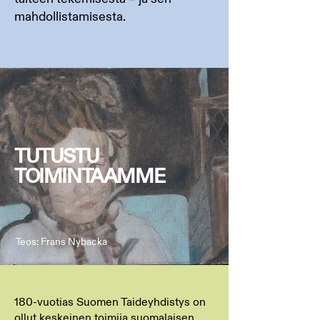
mahdollistamisesta.
TUTUSTU
TOIMINTAAMME
Teos: Frans Nybacka
180-vuotias Suomen Taideyhdistys on
ollut keskeinen toimija suomalaisen