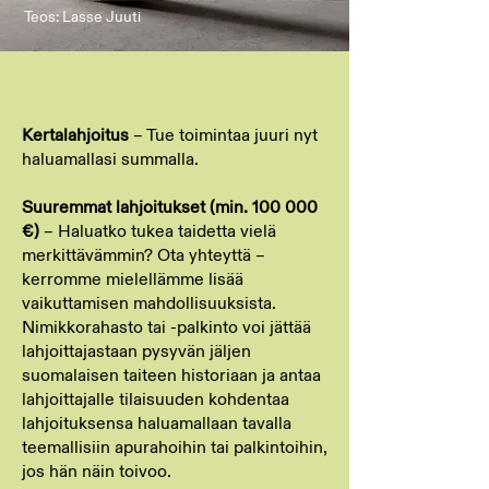
Teos: Lasse Juuti
Kertalahjoitus
– Tue toimintaa juuri nyt
haluamallasi summalla.
Suuremmat lahjoitukset (min. 100 000
€)
– Haluatko tukea taidetta vielä
merkittävämmin? Ota yhteyttä –
kerromme mielellämme lisää
vaikuttamisen mahdollisuuksista.
Nimikkorahasto tai -palkinto voi jättää
lahjoittajastaan pysyvän jäljen
suomalaisen taiteen historiaan ja antaa
lahjoittajalle tilaisuuden kohdentaa
lahjoituksensa haluamallaan tavalla
teemallisiin apurahoihin tai palkintoihin,
jos hän näin toivoo.