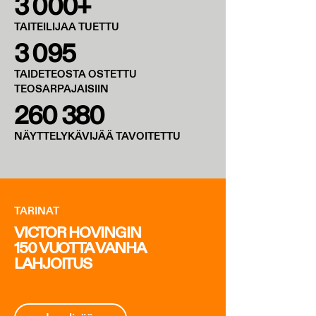
3 000+
TAITEILIJAA TUETTU
3 095
TAIDETEOSTA OSTETTU
TEOSARPAJAISIIN
260 380
NÄYTTELYKÄVIJÄÄ TAVOITETTU
TARINAT
VICTOR HOVINGIN
150 VUOTTA VANHA
LAHJOITUS