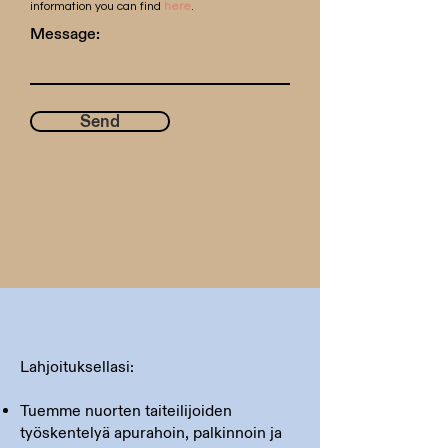
information you can find
here
.
Message:
Send
Lahjoituksellasi:
Tuemme nuorten taiteilijoiden
työskentelyä apurahoin, palkinnoin ja