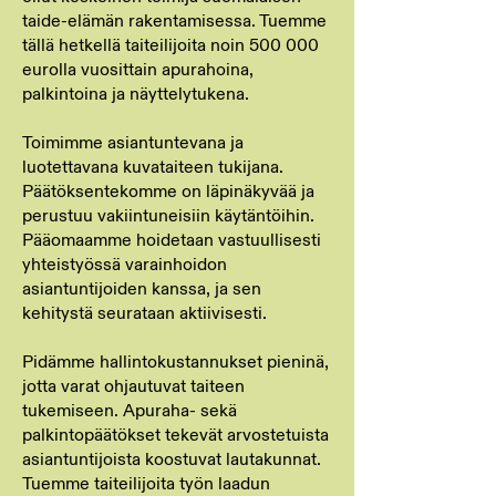
taide-elämän rakentamisessa. Tuemme
tällä hetkellä taiteilijoita noin 500 000
eurolla vuosittain apurahoina,
palkintoina ja näyttelytukena.
Toimimme asiantuntevana ja
luotettavana kuvataiteen tukijana.
Päätöksentekomme on läpinäkyvää ja
perustuu vakiintuneisiin käytäntöihin.
Pääomaamme hoidetaan vastuullisesti
yhteistyössä varainhoidon
asiantuntijoiden kanssa, ja sen
kehitystä seurataan aktiivisesti.
Pidämme hallintokustannukset pieninä,
jotta varat ohjautuvat taiteen
tukemiseen. Apuraha- sekä
palkintopäätökset tekevät arvostetuista
asiantuntijoista koostuvat lautakunnat.
Tuemme taiteilijoita työn laadun