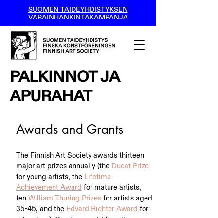
SUOMEN TAIDEYHDISTYKSEN
VARAINHANKINTAKAMPANJA
PALKINNOT JA
APURAHAT
Awards and Grants
The Finnish Art Society awards thirteen
major art prizes annually (the
Ducat Prize
for young artists, the
Lifetime
Achievement Award
for mature artists,
ten
William Thuring Prizes
for artists aged
35-45, and the
Edvard Richter Award
for