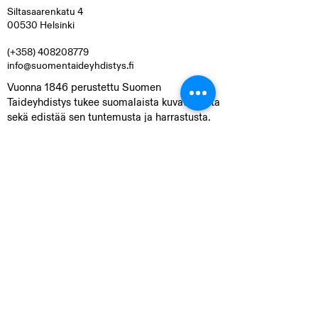
Siltasaarenkatu 4
00530 Helsinki
(+358)
408208779
info@suomentaideyhdistys.fi
Vuonna 1846 perustettu Suomen
Taideyhdistys tukee suomalaista kuvataidetta
sekä edistää sen tuntemusta ja harrastusta.
Yhdistys jakaa apurahoja ja palkintoja
kuvataiteilijoille ja taidekirjoittajille, tuottaa
näyttelyitä sekä arpoo vuosittain
hankkimansa taideteokset jäsenten kesken.