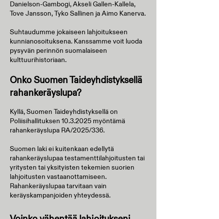
Danielson-Gambogi, Akseli Gallen-Kallela,
Tove Jansson, Tyko Sallinen ja Aimo Kanerva.
Suhtaudumme jokaiseen lahjoitukseen
kunnianosoituksena. Kanssamme voit luoda
pysyvän perinnön suomalaiseen
kulttuurihistoriaan.
Onko Suomen Taideyhdistyksellä
rahankeräyslupa?
Kyllä, Suomen Taideyhdistyksellä on
Poliisihallituksen
10.3.2025
myöntämä
rahankeräyslupa RA/2025/336.
Suomen laki ei kuitenkaan edellytä
rahankeräyslupaa testamenttilahjoitusten tai
yritysten tai yksityisten tekemien suorien
lahjoitusten vastaanottamiseen.
Rahankeräyslupaa tarvitaan vain
keräyskampanjoiden yhteydessä.
Voinko vähentää lahjoitukseni