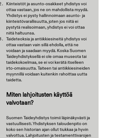
Kiinteistöt ja asunto-osakkeet yhdistys voi
ottaa vastaan, jos ne on mahdollista myydä.
Yhdistys ei pysty hallinnoimaan asunto- ja
kiinteistövarallisuutta, joten jos niitä ei
pystytä realisoimaan, yhdistys ei voi ottaa
niitä haltuunsa.
Taideteoksia ja antiikkiesineitä yhdistys voi
ottaa vastaan vain sillä ehdolla, että ne
voidaan ja saadaan myydä. Koska Suomen
Taideyhdistyksellä ei ole omaa museota tai
taidekokoelmaa, se ei voi kerätä itselleen
irto-omaisuutta. Taiteen tai antiikkiesineiden
myynnillä voidaan kuitenkin rahoittaa uutta
taidetta.​
Miten lahjoitusten käyttöä
valvotaan?
Suomen Taideyhdistys toimii läpinäkyvästi ja
vastuullisesti. Yhdistyksen taloudenpito on
koko sen historian ajan ollut tiukkaa ja hyvin
valvottua. Lahjoitusten ja testamenttivarojen