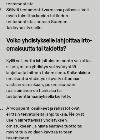
testamentista.
Säilytä testamentti varmassa paikassa. Voit
myös toimittaa kopion tai tiedon
testamentista suoraan Suomen
Taideyhdistykselle.
Voiko yhdistykselle lahjoittaa irto-
omaisuutta tai taidetta?
Kyllä voi, mutta lahjoituksen muoto vaikuttaa
siihen, miten yhdistys voi hyödyntää
lahjoitusta taiteen tukemiseen. Kaikenlaista
omaisuutta yhdistys ei pysty ottamaan
vastaan varsinkaan, jos omaisuuden
realisoiminen on hankalaa tai
testamenttimääräyksellä kielletty.
Arvopaperit, osakkeet ja rahastot ovat
erittäin tervetulleita lahjoituksia. Ne ovat
usein siirrettävissä yhdistyksen
omistukseen, ja niistä saatava tuotto tai
myyntitulo voidaan käyttää taiteen
tukemiseen.