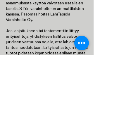
asianmukaista käyttöä valvotaan usealla eri
tasolla. STY:n varainhoito on ammattilaisten
käsissä. Pääomaa hoitaa LähiTapiola
Varainhoito Oy.
Jos lahjoitukseen tai testamenttiin liittyy
erityisehtoja, yhdistyksen hallitus valvoo
juridisen vastuunsa nojalla, että lahjoittajan
tahtoa noudatetaan. Erityisrahastojen varat ja
tuotot pidetään kirjanpidossa erillään muista
varoista.
Kuten kaikilla rekisteröidyillä yhdistyksillä,
Suomen Taideyhdistyksen taloutta ja
hallintoa tarkastavat vuosittain
riippumattomat KHT-tilintarkastajat. He
varmistavat, että varat on käytetty
yhdistyksen sääntöjen ja lain mukaisesti.
Yhdistyksen toimintakertomus, tilinpäätös ja
tiedot jaetuista apurahoista sekä tehdyistä
teoshankinnoista ovat julkisia. Jokainen
lahjoittaja voi itse todentaa, miten yhdistys
edistää suomalaista taidetta vuosi vuodelta.