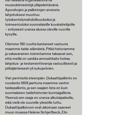
ole raskasta organisaatiota tai
museokiinteistöjä ylläpidettävänä.
Apurahojen ja palkintojen ansiosta
lahjoituksesi muuttuu
työskentelymahdollisuuksiksi ja
toimeentuloksi suomalaisille kuvataiteilijoille
– erityisesti uransa alussa oleville nuorille
kyvyille.
Olemme 180 vuotta kantaneet vastuuta
maamme taide-elämästä. Pitkä historiamme
ja vakavarainen toimintamme takaavat sen,
että meillä on vankka ammattitaito hoitaa
lahjoitus- ja testamenttivaroja vastuullisesti ja
pitkäjänteisesti yli sukupolvien.
Viet perinteitä eteenpäin. Dukaattipalkinto on
vuodesta 1858 jaettuna maamme vanhin
taidepalkinto, ja sen saajien lista on kuin
suomalaisen taidehistorian kunniagalleria.
Yleensä sen saaja on uransa alkutaipaleella,
eikä vielä ole suurelle yleisölle tuttu.
Dukaattipalkinnon ovat aikoinaan saaneet
muun muassa Helene Schjerfbeck, Elin