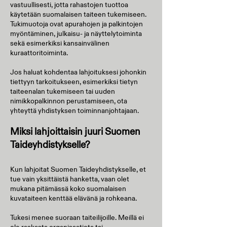
vastuullisesti, jotta rahastojen tuottoa
käytetään suomalaisen taiteen tukemiseen.
Tukimuotoja ovat apurahojen ja palkintojen
myöntäminen, julkaisu- ja näyttelytoiminta
sekä esimerkiksi kansainvälinen
kuraattoritoiminta.
Jos haluat kohdentaa lahjoituksesi johonkin
tiettyyn tarkoitukseen, esimerkiksi tietyn
taiteenalan tukemiseen tai uuden
nimikkopalkinnon perustamiseen, ota
yhteyttä yhdistyksen toiminnanjohtajaan.
Miksi lahjoittaisin juuri Suomen
Taideyhdistykselle?
Kun lahjoitat Suomen Taideyhdistykselle, et
tue vain yksittäistä hanketta, vaan olet
mukana pitämässä koko suomalaisen
kuvataiteen kenttää elävänä ja rohkeana.
Tukesi menee suoraan taiteilijoille. Meillä ei