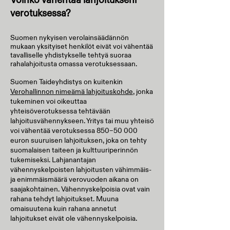
verotuksessa?
Suomen nykyisen verolainsäädännön
mukaan yksityiset henkilöt eivät voi vähentää
tavalliselle yhdistykselle tehtyä suoraa
rahalahjoitusta omassa verotuksessaan.
Suomen Taideyhdistys on kuitenkin
Verohallinnon nimeämä lahjoituskohde
, jonka
tukeminen voi oikeuttaa
yhteisöverotuksessa tehtävään
lahjoitusvähennykseen. Yritys tai muu yhteisö
voi vähentää verotuksessa 850–50 000
euron suuruisen lahjoituksen, joka on tehty
suomalaisen taiteen ja kulttuuriperinnön
tukemiseksi. Lahjanantajan
vähennyskelpoisten lahjoitusten vähimmäis-
ja enimmäismäärä verovuoden aikana on
saajakohtainen. Vähennyskelpoisia ovat vain
rahana tehdyt lahjoitukset. Muuna
omaisuutena kuin rahana annetut
lahjoitukset eivät ole vähennyskelpoisia.