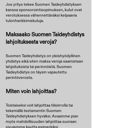
Jos yritys tekee Suomen Taideyhdistyksen
kanssa sponsorointisopimuksen, kulut ovat
verotuksessa vähennettäväksi kelpaavia
tulonhankkimiskuluja.
Maksaako Suomen Taideyhdistys
lahjoituksesta veroja?
Suomen Taideyhdistys on yleishyödyllinen
yhdistys eikä siten maksa veroja saamistaan
lahjoituksista tai perinnöistä. Suomen
Taideyhdistys on täysin vapautettu
perintöverosta.
​Miten voin lahjoittaa?
Toistaiseksi voit lahjoittaa tilisiirrolla tai
tekemällä testamentin Suomen
Taideyhdistyksen hyväksi. Avaamme pian
myös mahdollisuuden lahjoittaa suoraan
sivujemme kautta esimerkiksi