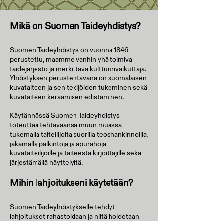
Mikä on Suomen Taideyhdistys?
Suomen Taideyhdistys on vuonna 1846
perustettu, maamme vanhin yhä toimiva
taidejärjestö ja merkittävä kulttuurivaikuttaja.
Yhdistyksen perustehtävänä on suomalaisen
kuvataiteen ja sen tekijöiden tukeminen sekä
kuvataiteen keräämisen edistäminen.
Käytännössä Suomen Taideyhdistys
toteuttaa tehtäväänsä muun muassa
tukemalla taiteilijoita suorilla teoshankinnoilla,
jakamalla palkintoja ja apurahoja
kuvataiteilijoille ja taiteesta kirjoittajille sekä
järjestämällä näyttelyitä.
Mihin lahjoitukseni käytetään?
Suomen Taideyhdistykselle tehdyt
lahjoitukset rahastoidaan ja niitä hoidetaan