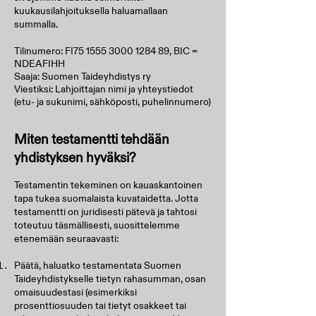
kuukausilahjoituksella haluamallaan
summalla.
Tilinumero: FI75
1555 3000 1284 89
, BIC =
NDEAFIHH
Saaja: Suomen Taideyhdistys ry
Viestiksi: Lahjoittajan nimi ja yhteystiedot
(etu- ja sukunimi, sähköposti, puhelinnumero)
Miten testamentti tehdään
yhdistyksen hyväksi?
Testamentin tekeminen on kauaskantoinen
tapa tukea suomalaista kuvataidetta. Jotta
testamentti on juridisesti pätevä ja tahtosi
toteutuu täsmällisesti, suosittelemme
etenemään seuraavasti:
Päätä, haluatko testamentata Suomen
Taideyhdistykselle tietyn rahasumman, osan
omaisuudestasi (esimerkiksi
prosenttiosuuden tai tietyt osakkeet tai