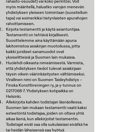
rahasto-osuudet) vai koko perintösi. Voit
myös määritellä, haluatko varojen menevän
yhdistyksen yleiseen toimintaan (suositelluin
tapa) vai esimerkiksi tietynlaisten apurahojen
rahoittamiseen.
Kirjoita testamentti ja käytä asiantuntijaa.
Testamentti on tehtävä kirjallisesti.
Suosittelemme aina käyttämään apuna
lakitoimistoa asiakirjan muotoilussa, jotta
kaikki juridiset sanamuodot ovat
yksiselitteisiä ja Suomen lain mukaisia.
Huolehdi oikeasta nimeämisestä. Varmista,
että yhdistyksen tiedot tulevat asiakirjaan
täysin oikein väärinkäsitysten välttämiseksi.
Virallinen nimi on Suomen Taideyhdistys –
Finska Konstföreningen ry, ja y-tunnus on
0217068-7
. Yhdistyksen kotipaikka on
Helsinki.
Allekirjoita kahden todistajan läsnäollessa.
Suomen lain mukaan testamentti vaatii kaksi
esteetöntä todistajaa, joiden on oltava yhtä
aikaa läsnä, kun allekirjoitat testamentin.
Todistajat eivät saa olla sukulaisiasi eivätkä he
tai heidän läheisensä saa hyötyä