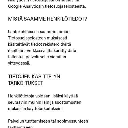
Google Analyticsin
tietosuojaselosteesta
.
MISTÄ SAAMME HENKILÖTIEDOT?
Lähtökohtaisesti saamme tämän
Tietosuojaselosteen mukaisesti
käsiteltävät tiedot rekisteröidyiltä
itseltään. Verkkosivuilta kerätty data
tallentuu palvelimelle vierailun
yhteydessä.
TIETOJEN KÄSITTELYN
TARKOITUKSET​
Henkilötietoja voidaan lisäksi käyttää
seuraaviin muihin lain ja suostumusten
mukaisiin käyttötarkoituksiin:
Palvelun tuottamiseen tai sopimussuhteen
täyttämiseen