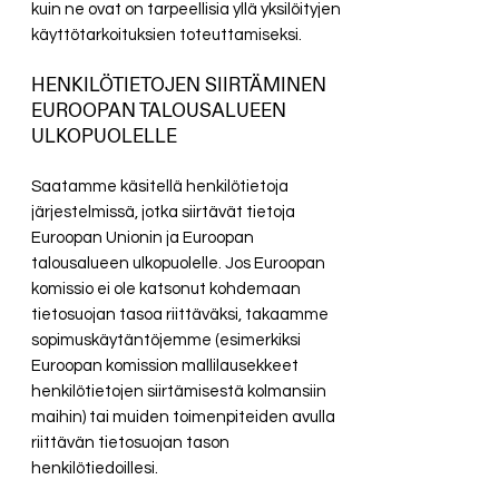
kuin ne ovat on tarpeellisia yllä yksilöityjen
käyttötarkoituksien toteuttamiseksi.
HENKILÖTIETOJEN SIIRTÄMINEN
EUROOPAN TALOUSALUEEN
ULKOPUOLELLE
Saatamme käsitellä henkilötietoja
järjestelmissä, jotka siirtävät tietoja
Euroopan Unionin ja Euroopan
talousalueen ulkopuolelle. Jos Euroopan
komissio ei ole katsonut kohdemaan
tietosuojan tasoa riittäväksi, takaamme
sopimuskäytäntöjemme (esimerkiksi
Euroopan komission mallilausekkeet
henkilötietojen siirtämisestä kolmansiin
maihin) tai muiden toimenpiteiden avulla
riittävän tietosuojan tason
henkilötiedoillesi.