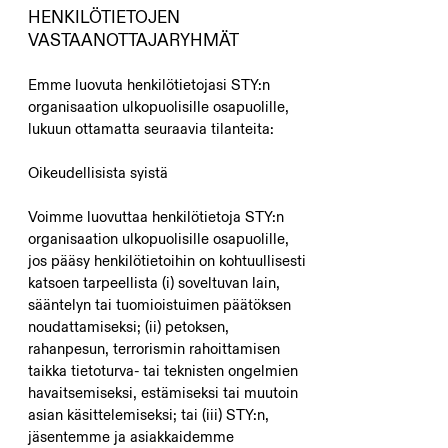
HENKILÖTIETOJEN
VASTAANOTTAJARYHMÄT
Emme luovuta henkilötietojasi STY:n
organisaation ulkopuolisille osapuolille,
lukuun ottamatta seuraavia tilanteita:
Oikeudellisista syistä
Voimme luovuttaa henkilötietoja STY:n
organisaation ulkopuolisille osapuolille,
jos pääsy henkilötietoihin on kohtuullisesti
katsoen tarpeellista (i) soveltuvan lain,
sääntelyn tai tuomioistuimen päätöksen
noudattamiseksi; (ii) petoksen,
rahanpesun, terrorismin rahoittamisen
taikka tietoturva- tai teknisten ongelmien
havaitsemiseksi, estämiseksi tai muutoin
asian käsittelemiseksi; tai (iii) STY:n,
jäsentemme ja asiakkaidemme