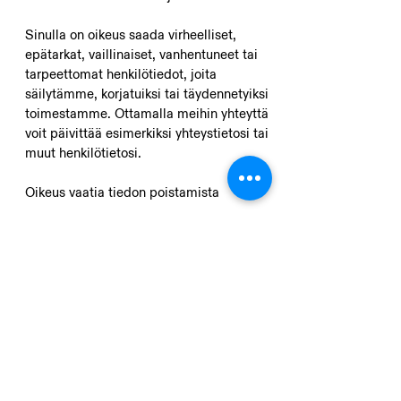
Sinulla on oikeus saada virheelliset,
epätarkat, vaillinaiset, vanhentuneet tai
tarpeettomat henkilötiedot, joita
säilytämme, korjatuiksi tai täydennetyiksi
toimestamme. Ottamalla meihin yhteyttä
voit päivittää esimerkiksi yhteystietosi tai
muut henkilötietosi.
Oikeus vaatia tiedon poistamista
Voit pyytää meitä poistamaan
henkilötietosi. Suoritamme pyyntösi
mukaiset toimenpiteet, mikäli meillä ei
ole oikeutettua syytä olla poistamatta
tietoa.
Vastustamisoikeus ja oikeus rajoittaa
käsittelyä