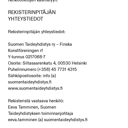
REKISTERINPITÄJÄN
YHTEYSTIEDOT
Rekisterinpitäjän yhteystiedot:
Suomen Taideyhdistys ry – Finska
Konstföreningen rf
Y-tunnus
0217068-7
Osoite: Siltasaarenkatu 4, 00530 Helsinki
Puhelinnumero (+358)
45 7731 4315
Sähköpostiosoite: info (a)
suomentaideyhdistys.fi
www.suomentaideyhdistys.fi
Rekisteristä vastaava henkilö:
Eeva Tamminen, Suomen
Taideyhdistyksen toiminnanjohtaja
eeva.tamminen (a) suomentaideyhdistys.fi