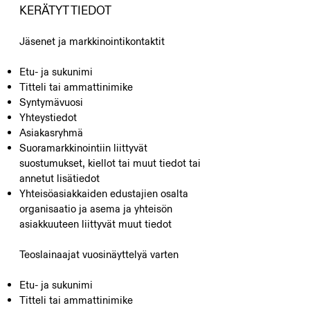
KERÄTYT TIEDOT​
Jäsenet ja markkinointikontaktit
Etu- ja sukunimi
Titteli tai ammattinimike
Syntymävuosi
Yhteystiedot
Asiakasryhmä
Suoramarkkinointiin liittyvät
suostumukset, kiellot tai muut tiedot tai
annetut lisätiedot
Yhteisöasiakkaiden edustajien osalta
organisaatio ja asema ja yhteisön
asiakkuuteen liittyvät muut tiedot
Teoslainaajat vuosinäyttelyä varten
Etu- ja sukunimi
Titteli tai ammattinimike