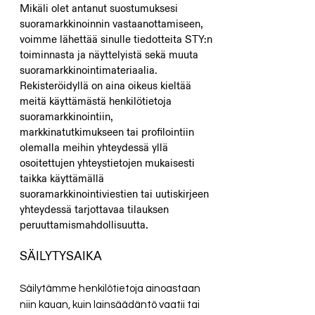
Mikäli olet antanut suostumuksesi
suoramarkkinoinnin vastaanottamiseen,
voimme lähettää sinulle tiedotteita STY:n
toiminnasta ja näyttelyistä sekä muuta
suoramarkkinointimateriaalia.
Rekisteröidyllä on aina oikeus kieltää
meitä käyttämästä henkilötietoja
suoramarkkinointiin,
markkinatutkimukseen tai profilointiin
olemalla meihin yhteydessä yllä
osoitettujen yhteystietojen mukaisesti
taikka käyttämällä
suoramarkkinointiviestien tai uutiskirjeen
yhteydessä tarjottavaa tilauksen
peruuttamismahdollisuutta.
SÄILYTYSAIKA
Säilytämme henkilötietoja ainoastaan
niin kauan, kuin lainsäädäntö vaatii tai