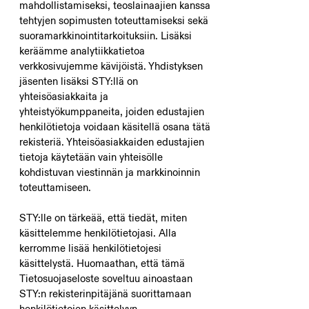
mahdollistamiseksi, teoslainaajien kanssa
tehtyjen sopimusten toteuttamiseksi sekä
suoramarkkinointitarkoituksiin. Lisäksi
keräämme analytiikkatietoa
verkkosivujemme kävijöistä. Yhdistyksen
jäsenten lisäksi STY:llä on
yhteisöasiakkaita ja
yhteistyökumppaneita, joiden edustajien
henkilötietoja voidaan käsitellä osana tätä
rekisteriä. Yhteisöasiakkaiden edustajien
tietoja käytetään vain yhteisölle
kohdistuvan viestinnän ja markkinoinnin
toteuttamiseen.
STY:lle on tärkeää, että tiedät, miten
käsittelemme henkilötietojasi. Alla
kerromme lisää henkilötietojesi
käsittelystä. Huomaathan, että tämä
Tietosuojaseloste soveltuu ainoastaan
STY:n rekisterinpitäjänä suorittamaan
henkilötietojen käsittelyyn.