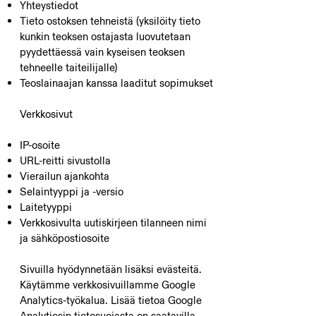
Yhteystiedot
Tieto ostoksen tehneistä (yksilöity tieto
kunkin teoksen ostajasta luovutetaan
pyydettäessä vain kyseisen teoksen
tehneelle taiteilijalle)
Teoslainaajan kanssa laaditut sopimukset
Verkkosivut
IP-osoite
URL-reitti sivustolla
Vierailun ajankohta
Selaintyyppi ja -versio
Laitetyyppi
Verkkosivulta uutiskirjeen tilanneen nimi
ja sähköpostiosoite
Sivuilla hyödynnetään lisäksi evästeitä.
Käytämme verkkosivuillamme Google
Analytics-työkalua. Lisää tietoa Google
Analyticsin tietosuojasta on saatavilla