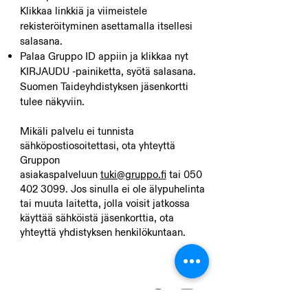
Klik
kaa linkkiä ja viimeistele
rekisteröityminen asettamalla itsellesi
salasana.
Palaa Gruppo ID appiin ja klikkaa nyt
KIRJAUDU -painiketta, syötä salasana.
Suomen Taideyhdistyksen jäsenkortti
tulee näkyviin.
Mikäli palvelu ei tunnista
sähköpostiosoitettasi, ota yhteyttä
Gruppon
asiakaspalveluun
tuki@gruppo.fi
tai
050
402 3099
. Jos sinulla ei ole älypuhelinta
tai muuta laitetta, jolla voisit jatkossa
käyttää sähköistä jäsenkorttia, ota
yhteyttä yhdistyksen henkilökuntaan.
Yhteys