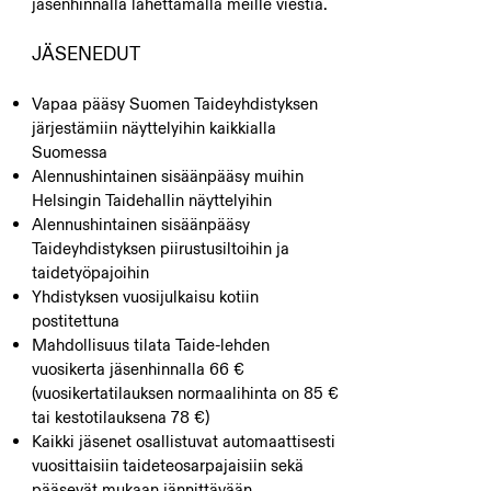
jäsenhinnalla
lähettämällä meille viestiä
.
JÄSEN
E
DUT
Vapaa pääsy Suomen Taideyhdistyksen
järjestämiin näyttelyihin kaikkialla
Suomessa
Alennushintainen sisäänpääsy muihin
Helsingin Taidehallin näyttelyihin
Alennushintainen sisäänpääsy
Taideyhdistyksen piirustusiltoihin ja
taidetyöpajoihin
Yhdistyksen vuosijulkaisu kotiin
postitettuna
Mahdollisuus tilata Taide-lehden
vuosikerta jäsenhinnalla 66 €
(vuosikertatilauksen normaalihinta on 85 €
tai kestotilauksena 78 €)
Kaikki jäsenet osallistuvat automaattisesti
vuosittaisiin taideteosarpajaisiin sekä
pääse
vät mukaan jännittävään