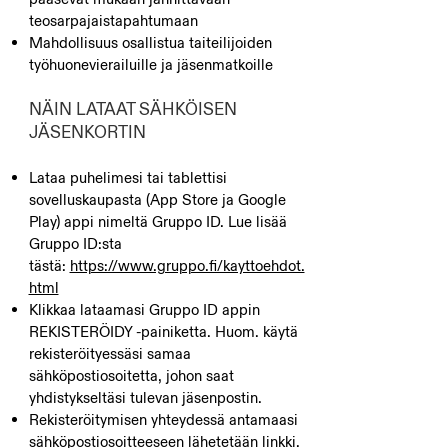
teosarpajaistapahtumaan
Mahdollisuus osallistua taiteilijoiden
työhuonevierailuille ja jäsenmatkoille
NÄIN LATAAT SÄHKÖISEN
JÄSENKORTIN
Lataa puhelimesi tai tablettisi
sovelluskaupasta (App Store ja Google
Play) appi nimeltä Gruppo ID. Lue lisää
Gruppo ID:sta
tästä:
https://www.gruppo.fi/kayttoehdot.
html
Klikkaa lataamasi Gruppo ID appin
REKISTERÖIDY -painiketta. Huom. käytä
rekisteröityessäsi samaa
sähköpostiosoitetta, johon saat
yhdistykseltäsi tulevan jäsenpostin.
Rekisteröitymisen yhteydessä antamaasi
sähköpostiosoitteeseen lähetetään linkki.