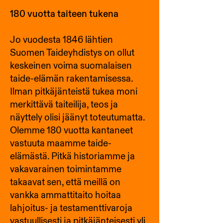
180 vuotta taiteen tukena
Jo vuodesta 1846 lähtien
Suomen Taideyhdistys on ollut
keskeinen voima suomalaisen
taide-elämän rakentamisessa.
Ilman pitkäjänteistä tukea moni
merkittävä taiteilija, teos ja
näyttely olisi jäänyt toteutumatta.
Olemme 180 vuotta kantaneet
vastuuta maamme taide-
elämästä. Pitkä historiamme ja
vakavarainen toimintamme
takaavat sen, että meillä on
vankka ammattitaito hoitaa
lahjoitus- ja testamenttivaroja
vastuullisesti ja pitkäjänteisesti yli