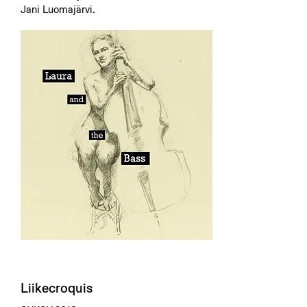
Jani Luomajärvi.
Liikecroquis