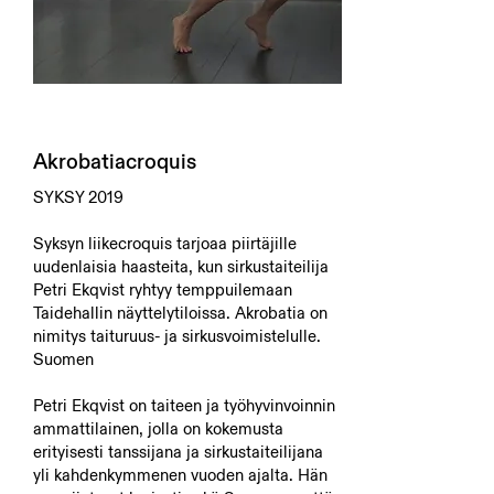
Akrobatiacroquis
SYKSY 2019
Syksyn liikecroquis tarjoaa piirtäjille
uudenlaisia haasteita, kun sirkustaiteilija
Petri Ekqvist ryhtyy temppuilemaan
Taidehallin näyttelytiloissa. Akrobatia on
nimitys taituruus- ja sirkusvoimistelulle.
Suomen
Petri Ekqvist on taiteen ja työhyvinvoinnin
ammattilainen, jolla on kokemusta
erityisesti tanssijana ja sirkustaiteilijana
yli kahdenkymmenen vuoden ajalta. Hän