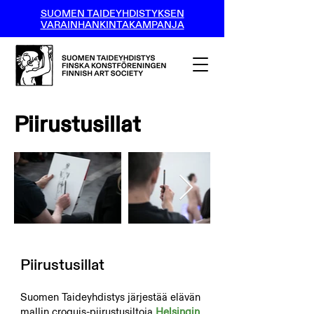
SUOMEN TAIDEYHDISTYKSEN
VARAINHANKINTAKAMPANJA
Piirustusillat
Piirustusillat
Suomen Taideyhdistys järjestää elävän
mallin croquis-piirustusiltoja
Helsingin