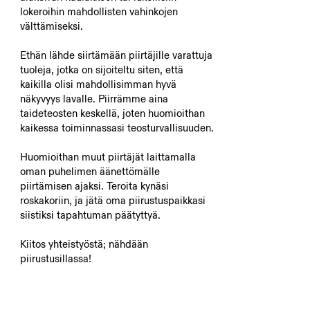
lokeroihin mahdollisten vahinkojen
välttämiseksi.
Ethän lähde siirtämään piirtäjille varattuja
tuoleja, jotka on sijoiteltu siten, että
kaikilla olisi mahdollisimman hyvä
näkyvyys lavalle. Piirrämme aina
taideteosten keskellä, joten huomioithan
kaikessa toiminnassasi teosturvallisuuden.
Huomioithan muut piirtäjät laittamalla
oman puhelimen äänettömälle
piirtämisen ajaksi. Teroita kynäsi
roskakoriin, ja jätä oma piirustuspaikkasi
siistiksi tapahtuman päätyttyä.
Kiitos yhteistyöstä; nähdään
piirustusillassa!