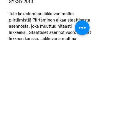
SYKSY 2018
Tule kokeilemaan liikkuvan mallin
piirtämistä! Piirtäminen alkaa staattisesta
asennosta, joka muuttuu hitaasti
liikkeeksi. Staattiset asennot vuorottelevat
liikkeen kanssa. Liikkuvana mallina
työskentelee butotaiteilija Ken Mai.
Ken Mai on japanilainen butotaiteilija,
koreografi, opettaja ja joogi. Hän on
asunut ja työskennellyt Helsingissä
vuodesta 2006 sekä harjoittanut
butotanssia yli 25 vuoden ajan. Nykyään
hän esiintyy ja opettaa monissa eri maissa
ympäri maailmaa.