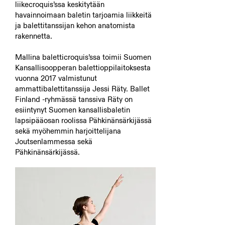
liikecroquis’ssa keskitytään
havainnoimaan baletin tarjoamia liikkeitä
ja balettitanssijan kehon anatomista
rakennetta.
Mallina baletticroquis’ssa toimii Suomen
Kansallisoopperan balettioppilaitoksesta
vuonna 2017 valmistunut
ammattibalettitanssija Jessi Räty. Ballet
Finland -ryhmässä tanssiva Räty on
esiintynyt Suomen kansallisbaletin
lapsipääosan roolissa Pähkinänsärkijässä
sekä myöhemmin harjoittelijana
Joutsenlammessa sekä
Pähkinänsärkijässä.