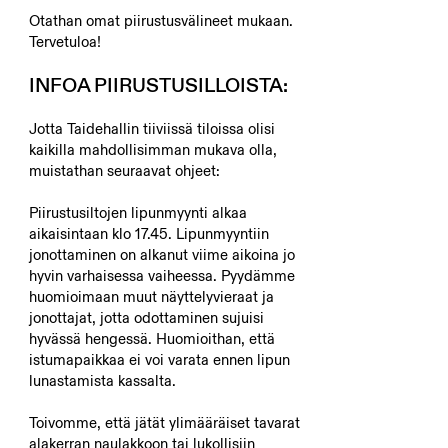
Otathan omat piirustusvälineet mukaan.
Tervetuloa!
INFOA PIIRUSTUSILLOISTA:
Jotta Taidehallin tiiviissä tiloissa olisi
kaikilla mahdollisimman mukava olla,
muistathan seuraavat ohjeet:
Piirustusiltojen lipunmyynti alkaa
aikaisintaan klo 17.45. Lipunmyyntiin
jonottaminen on alkanut viime aikoina jo
hyvin varhaisessa vaiheessa. Pyydämme
huomioimaan muut näyttelyvieraat ja
jonottajat, jotta odottaminen sujuisi
hyvässä hengessä. Huomioithan, että
istumapaikkaa ei voi varata ennen lipun
lunastamista kassalta.
Toivomme, että jätät ylimääräiset tavarat
alakerran naulakkoon tai lukollisiin