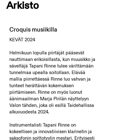
Arkisto
Croquis musiikilla
KEVÄT 2024
Helmikuun lopulla piirtäjät pääsevät
nauttimaan erikoisillasta, kun muusikko ja
säveltäjä Tapani Rinne tulee värittämään
tunnelmaa upealla soitollaan. Elävää
mallia piirrettäessä Rinne luo vahvan ja
tunteet herättävän kokemuksen
piirtämiseen. Rinne on myös luonut
äänimaailman Marja Pirilän näyttelyyn
Valon tähden, joka oli esillä Taidehallissa
alkuvuodesta 2024.
Instrumentalisti Tapani Rinne on
kokeellisen ja innovatiivisen klarinetin ja
saksofonin soittotyylin mestari. Erityisesti