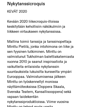
Nykytanssicroquis
KEVÄT 2020
Kevään 2020 liikecroquis-illoissa
keskitytään kehollisiin näkökulmiin ja
liikkeen virtaukseen nykytanssissa.
Mallina toimii tanssija ja tanssinopettaja
Minttu Pietilä, jonka intohimona on liike ja
sen fyysinen tutkiminen. Minttu on
valmistunut Tukholman balettiakatemiasta
vuonna 2010 ja saanut inspiraatiota ja
vaikutteita erilaisista nykytanssin
suuntauksista lukuisilta kursseilta ympäri
Eurooppaa. Valmistumisensa jälkeen
Minttu on työskennellyt monissa
näyttämöteoksissa (Ooppera Skaala,
Svenska Teatern, Kansallisooppera) sekä
vapaan taidekentän
nykytanssiproduktioissa. Viime vuosina
Minttu on tehnyt myös useita