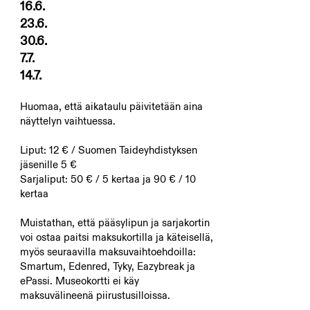
16.6.
23.6.
30.6.
7.7.
14.7.
Huomaa, että aikataulu päivitetään aina
näyttelyn vaihtuessa.
Liput: 12 € / Suomen Taideyhdistyksen
jäsenille 5 €
Sarjaliput: 50 € / 5 kertaa ja 90 € / 10
kertaa
Muistathan, että pääsylipun ja sarjakortin
voi ostaa paitsi maksukortilla ja käteisellä,
myös seuraavilla maksuvaihtoehdoilla:
Smartum, Edenred, Tyky, Eazybreak ja
ePassi. Museokortti ei käy
maksuvälineenä piirustusilloissa.