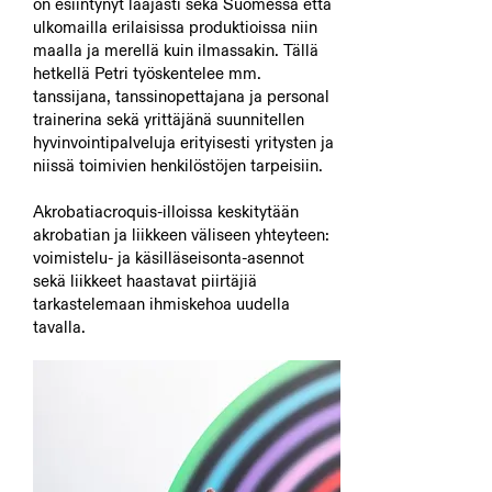
on esiintynyt laajasti sekä Suomessa että
ulkomailla erilaisissa produktioissa niin
maalla ja merellä kuin ilmassakin. Tällä
hetkellä Petri työskentelee mm.
tanssijana, tanssinopettajana ja personal
trainerina sekä yrittäjänä suunnitellen
hyvinvointipalveluja erityisesti yritysten ja
niissä toimivien henkilöstöjen tarpeisiin.
Akrobatiacroquis-illoissa keskitytään
akrobatian ja liikkeen väliseen yhteyteen:
voimistelu- ja käsilläseisonta-asennot
sekä liikkeet haastavat piirtäjiä
tarkastelemaan ihmiskehoa uudella
tavalla.