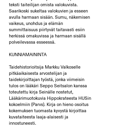
teksti taiteilijan omista valokuvista.
Saarikoski sukeltaa valokuvien ja esseen
avulla harmaan sisään. Sumu, näkemisen
vaikeus, unohdus ja elämän
summittaisuus piirtyvät taitavasti esiin
herkissä omakuvissa ja harmaan sisällä
polveilevassa esseessä.
KUNNIAMAININTA
Taidehistorioitsija Markku Valkoselle
pitkäaikaisesta arvostelijan ja
taidekirjoittajan työstä, jonka viimeisin
tulos on lääkäri Seppo Seitsalon kanssa
toteutettu kirja Seinälle nostetut,
Lääkärimuotokuvia Hippokrateesta HUSin
kokoelmiin (Parvs). Kirja on hieno osoitus
kokemuksen tuomasta kyvystä kirjoittaa
kuvataiteesta laaja-alaisesti ja
innostuneesti.