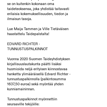
se on kuitenkin kokonaan oma
taideteoksensa, joka yhdistää taitavasti
erilaisia kokemuksellisuuden, tiedon ja
ilmaisun tasoja.
Lue Maija Tammen ja Ville Tietäväisen
haastattelu Taidepalstalta!
EDVARD RICHTER -
TUNNUSTUSPALKINNOT​
Vuonna 2020 Suomen Taideyhdistyksen
kirjallisuuslautakunta päätti lisäksi
huomioida neljä erityisen kiinnostavaa
hanketta ylimääräisellä Edvard Richter -
tunnustuspalkinnolla (palkintosumma
1637,50 euroa) sekä myöntää yhden
kunniamaininnan.
Tunnustuspalkinnot myönnettiin
seuraaville tekijöille: