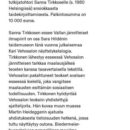
tutkijatohtori Sanna Tirkkoselle (s. 1980
Helsingissä) ansiokkaasta
taidekirjoittamisesta. Palkintosumma on
10 000 euroa.
Sanna Tirkkosen essee Vallan jännitteiset
ilmapiirit on osa Sara Hildénin
taidemuseon tänä vuonna julkaisemaa
Kari Vehosalon näyttelykatalogia.
Tirkkonen lähestyy esseessä Vehosalon
jännitteisen tarkkaa maalausjälkeä
teosten kanssa tasavertaisella tekstillä.
Vehosalon pakahtuneet teokset avataan
esseessä kielellä, joka vangitsee
maalausten esittämän sosiaalisen
todellisuuden. Tirkkonen hyödyntää
Vehosalon teoksiin yhdistettyjä
ajattelijoita. Hän kuvaa muun muassa
Martin Heideggerin ajatusta
ahdistuksesta tietoisuuden hetkenä, jossa
tuttu näyttäytyy outona. Biedermeier-