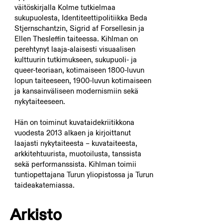
väitöskirjalla Kolme tutkielmaa
sukupuolesta, Identiteettipolitiikka Beda
Stjernschantzin, Sigrid af Forsellesin ja
Ellen Thesleffin taiteessa. Kihlman on
perehtynyt laaja-alaisesti visuaalisen
kulttuurin tutkimukseen, sukupuoli- ja
queer-teoriaan, kotimaiseen 1800-luvun
lopun taiteeseen, 1900-luvun kotimaiseen
ja kansainväliseen modernismiin sekä
nykytaiteeseen.
Hän on toiminut kuvataidekriitikkona
vuodesta 2013 alkaen ja kirjoittanut
laajasti nykytaiteesta – kuvataiteesta,
arkkitehtuurista, muotoilusta, tanssista
sekä performanssista. Kihlman toimii
tuntiopettajana Turun yliopistossa ja Turun
taideakatemiassa.
Arkisto