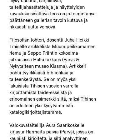
Nykyrunoutta, sarjakuvaa,
taiteilijahaastatteluja ja näyttelyiden
kuvauksia sisältävä teos on jo toimintansa
päättäneen gallerian tavoin kutsuva ja
rikkaasti uutta versova.
Filosofian tohtori, dosentti Juha-Heikki
Tihiselle artikkelista Muumipeikkomainen
riemu ja Seppo Fräntin kokoelma
julkaisussa Hullu rakkaus (Parvs &
Nykytaiteen museo Kiasma). Artikkeli
pohtii tyylikkäästi bibliofiliaa ja
taiteenkeräystä. Se on myös yksi
lukuisista Tihisen vuosien varrella
kirjoittamista taide-esseistä ja
erinomainen esimerkki siitä, miksi Tihinen
on edelleen yksi kysytyimmistä
katalogikirjoittajistamme.
Valokuvataiteilija Aura Saarikoskelle
kirjasta Harmaita päiviä (Parvs), jossa on
kauniisti kirjoitettu ja silti analyyttinen