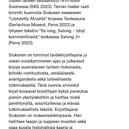
Uuden taiteen vastaanotto 1910-luvun
Suomessa (SKS 2023). Tämän lisäksi raati
kiinnitti huomiota Siukosen esseeseen
“Löylytetty Afrodite” kirjassa Taidesauna
(Serlachius Museot, Parvs 2023) ja
lyhyeen tekstiin “So long, Salong – lyhyt
kommenttiraita” teoksessa Salong 3+
(Parvs 2023).
Siukonen on toiminut taidekirjoittajana jo
usean vuosikymmenen ajan ja julkaissut
kirjoja suomalaisen taiteen historiasta,
kritiikki-instituutiosta, venäläisestä
avantgardesta sekä taiteellisesta
tutkimuksesta. Tänä vuonna arvioidut
kirjat kuvaavat kirjoittajan kykyä paneutua
pieniin yksityiskohtiin ja tuottaa niistä
perehtynyttä, asiantuntevaa ja elävää
tutkimuksellista tekstiä. Kirjoittajana
Siukonen on mukaansatempaava. Hän
hallitsee laajan ja suppean muodon sekä
osaa kuvata historiallisia kaaria ja