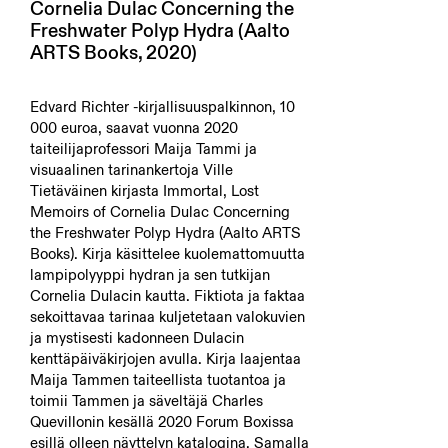
Cornelia Dulac Concerning the
Freshwater Polyp Hydra (Aalto
ARTS Books, 2020)
Edvard Richter -kirjallisuuspalkinnon, 10
000 euroa, saavat vuonna 2020
taiteilijaprofessori Maija Tammi ja
visuaalinen tarinankertoja Ville
Tietäväinen kirjasta Immortal, Lost
Memoirs of Cornelia Dulac Concerning
the Freshwater Polyp Hydra (Aalto ARTS
Books). Kirja käsittelee kuolemattomuutta
lampipolyyppi hydran ja sen tutkijan
Cornelia Dulacin kautta. Fiktiota ja faktaa
sekoittavaa tarinaa kuljetetaan valokuvien
ja mystisesti kadonneen Dulacin
kenttäpäiväkirjojen avulla. Kirja laajentaa
Maija Tammen taiteellista tuotantoa ja
toimii Tammen ja säveltäjä Charles
Quevillonin kesällä 2020 Forum Boxissa
esillä olleen näyttelyn katalogina. Samalla