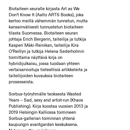
Biotaiteen seuralle kirjasta Art as We
Don’t Know It (Aalto ARTS Books), joka
kertoo meillä vähemmän tunnetun, mutta
kansainvälisesti tunnustetun biotaiteen
tilasta Suomessa. Biotaiteen seuran
johtaja Erich Bergerin, taiteilija ja tutkija
Kasperi Mäki-Reinikan, taiteilija Kira
O’Reillyn ja tutkija Helena Sederholmin
toimittama näyttävä kirja on
hybridijulkaisu, jossa tuodaan yhteen
vertaisarvioituja tieteellisiä artikkeleita ja
taiteilijoiden kuvauksia biotaiteen
prosesseista.
Sorbus-työryhmälle teoksesta Wasted
Years – Sad, sexy and artist-run (Khaos
Publishing). Kirja koostaa vuosien 2013 ja
2019 Helsingin Kalliossa toimineen
Sorbus-gallerian toiminnan yhtenä
kaupungin avantgarden keskuksena.