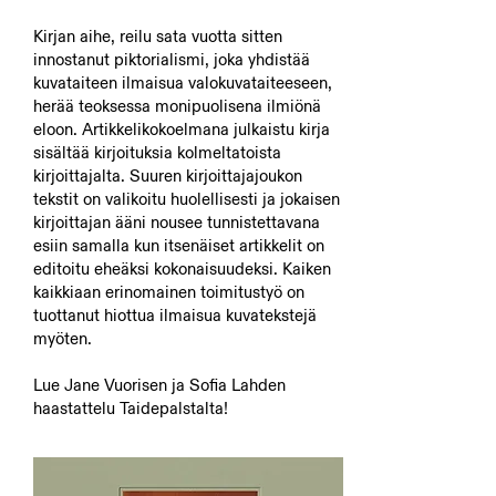
Kirjan aihe, reilu sata vuotta sitten
innostanut piktorialismi, joka yhdistää
kuvataiteen ilmaisua valokuvataiteeseen,
herää teoksessa monipuolisena ilmiönä
eloon. Artikkelikokoelmana julkaistu kirja
sisältää kirjoituksia kolmeltatoista
kirjoittajalta. Suuren kirjoittajajoukon
tekstit on valikoitu huolellisesti ja jokaisen
kirjoittajan ääni nousee tunnistettavana
esiin samalla kun itsenäiset artikkelit on
editoitu eheäksi kokonaisuudeksi. Kaiken
kaikkiaan erinomainen toimitustyö on
tuottanut hiottua ilmaisua kuvatekstejä
myöten.
Lue Jane Vuorisen ja Sofia Lahden
haastattelu
Taidepalstalta
!