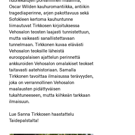
huonekalujen porvarillinen maailma,
Oscar Wilden kauhuromantiikka, antiikin
tragediaperinne, arjen pakottavuus sekä
Sofokleen kertoma kauhuntunne
liimautuvat Tirkkosen kirjoituksessa
Vehosalon teosten laajasti tunnistettuun,
mutta vaikeasti sanallistettavaan
tunnelmaan. Tirkkonen kuvaa elävästi
Vehosalon teoksille läheistä
eurooppalaisen ajattelun perinnettä
ankkuroiden Vehosalon omalakiset teokset
taitavasti aatehistoriaan. Samalla
Tirkkonen tavoittaa ilmaisussa terävyyden,
joka on verrannollinen Vehosalon
maalausten pidättyväisen
tukahtuneeseen, mutta kiihkeän tarkkaan
ilmaisuun.
Lue Sanna Tirkkosen haastattelu
Taidepalstalta!