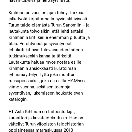
havaintokykyä ja heittäytymistä.
Kihlman on vuosien ajan tehnyt tärkeää
jalkatyötä kirjoittamalla hyvin aktiivisesti
Turun taide-elämästä Turun Sanomiin – ja
lautakunta toivoisikin, että lehti antaisi
Kihlmanin kritiikeille enemmän pituutta ja
tilaa. Perehtyneet ja syventyneet
lehtikritiikit ovat tulevaisuuden taiteen
tutkimuksenkin kannalta tärkeitä.
Lautakunta haluaa myös nostaa esille
Kihlmanin ansiokkaasti kuratoiman
ryhmänäyttelyn Tyttö joka muuttui
ruusupensaaksi, joka oli esillä HAM:issa
viime vuonna, sekä sen teemoja
syventävän, lukemiseen houkuttelevan
katalogin.
FT Asta Kihlman on taiteentutkija,
kuraattori ja kuvataidekriitikko. Hän on
väitellyt Turun yliopiston taidehistorian
oppiaineessa marraskuussa 2018