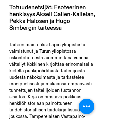
Totuudenetsijät: Esoteerinen
henkisyys Akseli Gallen-Kallelan,
Pekka Halosen ja Hugo
Simbergin taiteessa
Taiteen maisteriksi Lapin yliopistosta
valmistunut ja Turun yliopistossa
uskontotieteestä aiemmin tänä vuonna
väitellyt Kokkinen kirjoittaa erinomaisella
kielellä puhkipohdituista taiteilijoista
uudesta näkökulmasta ja tarkastelee
monipuolisesti ja mukaansatempaavasti
tunnettujen taiteilijoiden tuotannon
sisältöä. Kirja on piristävä poikkeus
henkilöhistoriaan painottuneen
taidehistoriallisen taidekirjallisuuden
joukossa. Tamperelaisen Vastapaino-
kustantamon kirja on kieleltään ja aiheen
kuljetukseltaan huolellista työtä.
Totuudenetsijöissä laajan lähdeaineiston