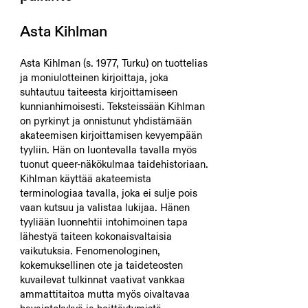
Asta Kihlman
Asta Kihlman (s. 1977, Turku) on tuottelias
ja moniulotteinen kirjoittaja, joka
suhtautuu taiteesta kirjoittamiseen
kunnianhimoisesti. Teksteissään Kihlman
on pyrkinyt ja onnistunut yhdistämään
akateemisen kirjoittamisen kevyempään
tyyliin. Hän on luontevalla tavalla myös
tuonut queer-näkökulmaa taidehistoriaan.
Kihlman käyttää akateemista
terminologiaa tavalla, joka ei sulje pois
vaan kutsuu ja valistaa lukijaa. Hänen
tyyliään luonnehtii intohimoinen tapa
lähestyä taiteen kokonaisvaltaisia
vaikutuksia. Fenomenologinen,
kokemuksellinen ote ja taideteosten
kuvailevat tulkinnat vaativat vankkaa
ammattitaitoa mutta myös oivaltavaa