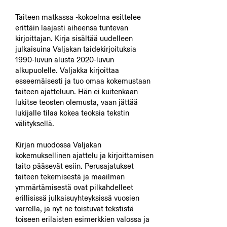
Taiteen matkassa -kokoelma esittelee
erittäin laajasti aiheensa tuntevan
kirjoittajan. Kirja sisältää uudelleen
julkaisuina Valjakan taidekirjoituksia
1990-luvun alusta 2020-luvun
alkupuolelle. Valjakka kirjoittaa
esseemäisesti ja tuo omaa kokemustaan
taiteen ajatteluun. Hän ei kuitenkaan
lukitse teosten olemusta, vaan jättää
lukijalle tilaa kokea teoksia tekstin
välityksellä.
Kirjan muodossa Valjakan
kokemuksellinen ajattelu ja kirjoittamisen
taito pääsevät esiin. Perusajatukset
taiteen tekemisestä ja maailman
ymmärtämisestä ovat pilkahdelleet
erillisissä julkaisuyhteyksissä vuosien
varrella, ja nyt ne toistuvat tekstistä
toiseen erilaisten esimerkkien valossa ja