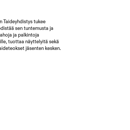
 Taideyhdistys tukee
edistää sen tuntemusta ja
ahoja ja palkintoja
jille, tuottaa näyttelyitä sekä
aideteokset jäsenten kesken.