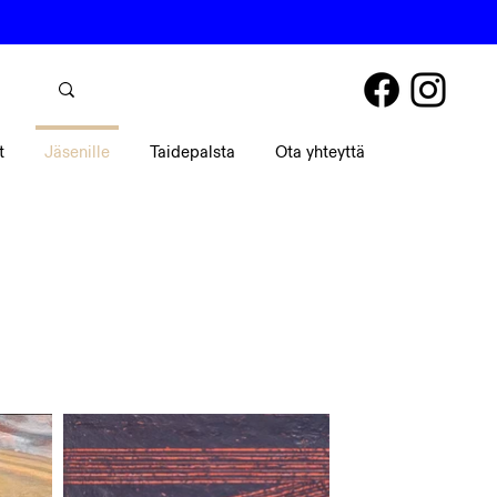
t
Jäsenille
Taidepalsta
Ota yhteyttä