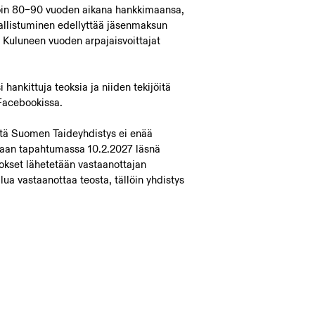
noin 80–90 vuoden aikana hankkimaansa,
allistuminen edellyttää jäsenmaksun
Kuluneen vuoden arpajaisvoittajat
i hankittuja teoksia ja niiden tekijöitä
Facebookissa.
ötä Suomen Taideyhdistys ei enää
ehtaan tapahtumassa 10.2.2027 läsnä
eokset lähetetään vastaanottajan
lua vastaanottaa teosta, tällöin yhdistys