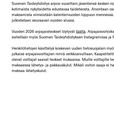
Suomen Taideyhdistys arpoo vuosittain jäsentensä kesken 
kotimaista nykytaidetta edustavaa taideteosta. Arvontaan os
maksamista viimeistään kalenterivuoden loppuun mennessä. 
julkistetaan seuraavan vuoden alussa.
Vuoden 2026 arpajaisteokset löytyvät
täältä
. Arpajaisvoitoiks
esitellään myös Suomen Taideyhdistyksen Instagramissa ja 
Henkilötietojen käsittelyä koskevan uuden tietosuojalain my
julkaise arpajaisvoittajien nimiä verkkosivuillaan. Kaapelit
olevat voittajat saavat teokset mukaansa. Muille voittajille t
maksaessa lähetys- ja pakkauskulut. Mikäli voiton saaja ei ha
maksaa lähetyskulut.