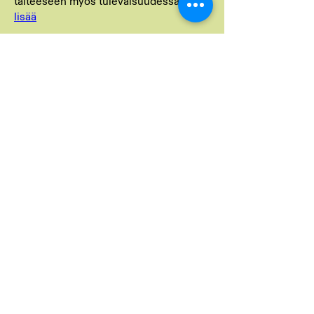
taiteeseen myös tulevaisuudessa.
Lue
lisää
Osake- ja arvopaperilahjoitus
–
Arvopaperien, kuten pörssiosakkeiden
ja rahasto-osuuksien, lahjoittaminen
Suomen Taideyhdistykselle on
vaikuttava ja verotehokas tapa auttaa.
Lue lisää
Merkkipäivä ja muistokeräykset
Kun haluat saada lisätietoa
lahjoittamisesta, ota yhteyttä:
Toiminnanjohtaja
Eeva Tamminen
toiminnanjohtaja@suomentaideyhdistys
.fi,
0408208779
TEE LAHJOITUS TILISIIRTONA