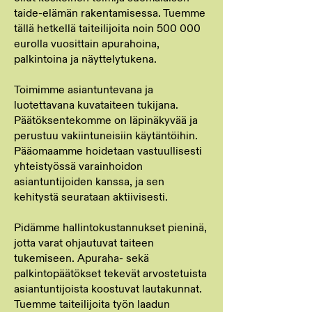
taide-elämän rakentamisessa. Tuemme
tällä hetkellä taiteilijoita noin 500 000
eurolla vuosittain apurahoina,
palkintoina ja näyttelytukena.
Toimimme asiantuntevana ja
luotettavana kuvataiteen tukijana.
Päätöksentekomme on läpinäkyvää ja
perustuu vakiintuneisiin käytäntöihin.
Pääomaamme hoidetaan vastuullisesti
yhteistyössä varainhoidon
asiantuntijoiden kanssa, ja sen
kehitystä seurataan aktiivisesti.
Pidämme hallintokustannukset pieninä,
jotta varat ohjautuvat taiteen
tukemiseen. Apuraha- sekä
palkintopäätökset tekevät arvostetuista
asiantuntijoista koostuvat lautakunnat.
Tuemme taiteilijoita työn laadun