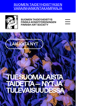
SUOMEN TAIDEYHDISTYKSEN
VARAINHANKINTAKAMPANJA
LAHJOITA NYT
TUE SUOMALAISTA
TAIDETTA — NYT JA
TULEVAISUUDESSA