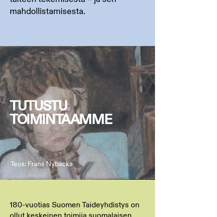
mahdollistamisesta.
TUTUSTU
TOIMINTAAMME
Teos: Frans Nybacka
180-vuotias Suomen Taideyhdistys on
ollut keskeinen toimija suomalaisen