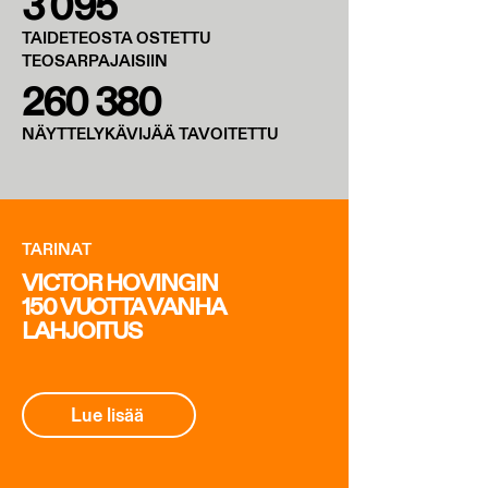
3 095
TAIDETEOSTA OSTETTU
TEOSARPAJAISIIN
260 380
NÄYTTELYKÄVIJÄÄ TAVOITETTU
TARINAT
VICTOR HOVINGIN
150 VUOTTA VANHA
LAHJOITUS
Lue lisää