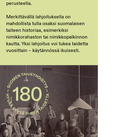
perusteella.
Merkittävällä lahjoituksella on
mahdollista tulla osaksi suomalaisen
taiteen historiaa, esimerkiksi
nimikkorahaston tai nimikkopalkinnon
kautta. Yksi lahjoitus voi tukea taidetta
vuosittain – käytännössä ikuisesti.