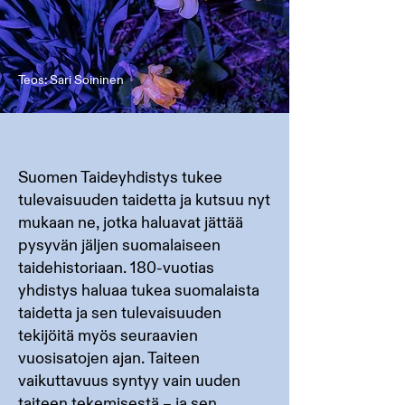
Teos: Sari Soininen
Suomen Taideyhdistys tukee
tulevaisuuden taidetta ja kutsuu nyt
mukaan ne, jotka haluavat jättää
pysyvän jäljen suomalaiseen
taidehistoriaan. 180-vuotias
yhdistys haluaa tukea suomalaista
taidetta ja sen tulevaisuuden
tekijöitä myös seuraavien
vuosisatojen ajan. Taiteen
vaikuttavuus syntyy vain uuden
taiteen tekemisestä – ja sen