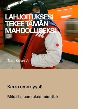
LAHJOITUKSESI
TEKEE TÄMÄN
MAHDOLLISEKSI
Teos: Karun Verma
Kerro oma syysi!
Miksi haluan tukea taidetta?