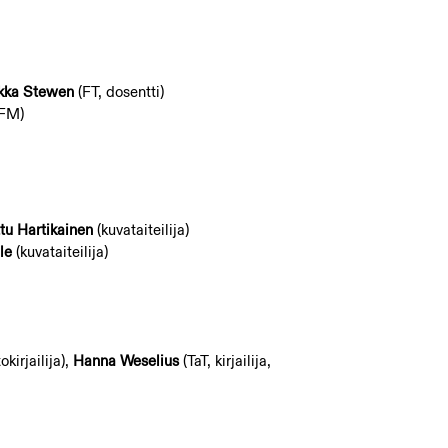
ikka Stewen
(FT, dosentti)
FM)
tu Hartikainen
(kuvataiteilija)
le
(kuvataiteilija)
okirjailija),
Hanna Weselius
(TaT, kirjailija,