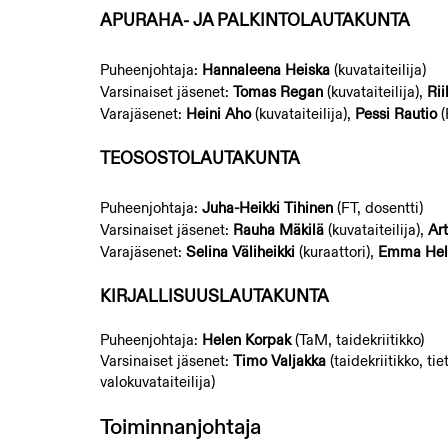
APURAHA- JA PALKINTOLAUTAKUNTA​
Puheenjohtaja:
Hannaleena Heiska
(kuvataiteilija)
Varsinaiset jäsenet:
Tomas Regan
(kuvataiteilija),
Ri
Varajäsenet:
Heini Aho
(kuvataiteilija),
Pessi Rautio
(
TEOSOSTOLAUTAKUNTA​
Puheenjohtaja:
Juha-Heikki Tihinen
(FT, dosentti)
Varsinaiset jäsenet:
Rauha Mäkilä
(kuvataiteilija),
Art
Varajäsenet:
Selina Väliheikki
(kuraattori),
Emma Hel
KIRJALLISUUSLAUTAKUNTA​
Puheenjohtaja:
Helen Korpak
(TaM, taidekriitikko)
Varsinaiset jäsenet:
Timo Valjakka
(taidekriitikko, tiet
valokuvataiteilija)
Toiminnanjohtaja