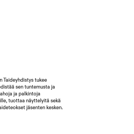
 Taideyhdistys tukee
edistää sen tuntemusta ja
ahoja ja palkintoja
jille, tuottaa näyttelyitä sekä
aideteokset jäsenten kesken.