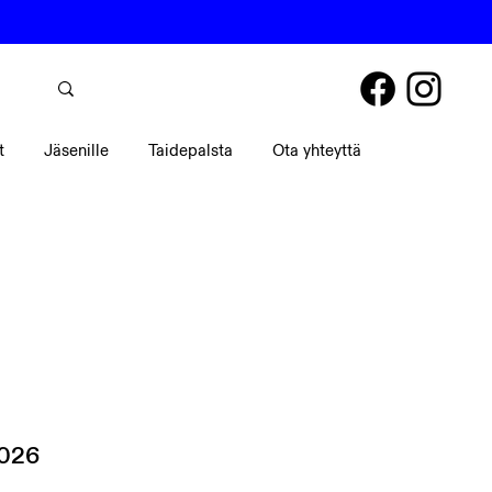
t
Jäsenille
Taidepalsta
Ota yhteyttä
2026