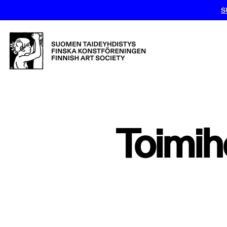
S
Toimih