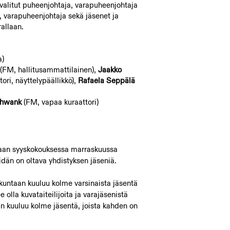
valitut puheenjohtaja, varapuheenjohtaja
a, varapuheenjohtaja sekä jäsenet ja
allaan.
a)
(FM, hallitusammattilainen),
Jaakko
ori, näyttelypäällikkö),
Rafaela Seppälä
chwank
(FM, vapaa kuraattori)
itaan syyskokouksessa marraskuussa
idän on oltava yhdistyksen jäseniä.
kuntaan kuuluu kolme varsinaista jäsentä
 olla kuvataiteilijoita ja varajäsenistä
aan kuuluu kolme jäsentä, joista kahden on