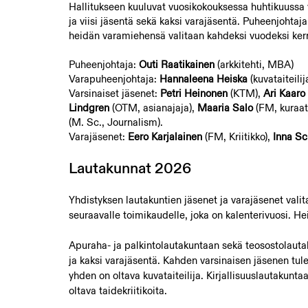
Hallitukseen kuuluvat vuosikokouksessa huhtikuussa 
ja viisi jäsentä sekä kaksi varajäsentä. Puheenjohtaj
heidän varamiehensä valitaan kahdeksi vuodeksi kerr
Puheenjohtaja:
Outi Raatikainen
(arkkitehti, MBA)
Varapuheenjohtaja:
Hannaleena Heiska
(kuvataiteilij
Varsinaiset jäsenet:
Petri Heinonen
(KTM),
Ari Kaaro
Lindgren
(OTM, asianajaja),
Maaria Salo
(FM, kuraatt
(M. Sc., Journalism).
Varajäsenet:
Eero Karjalainen
(FM, Kriitikko),
Inna S
Lautakunnat 2026
Yhdistyksen lautakuntien jäsenet ja varajäsenet val
seuraavalle toimikaudelle, joka on kalenterivuosi. He
Apuraha- ja palkintolautakuntaan sekä teosostolauta
ja kaksi varajäsentä. Kahden varsinaisen jäsenen tulee
yhden on oltava kuvataiteilija. Kirjallisuuslautakunt
oltava taidekriitikoita.