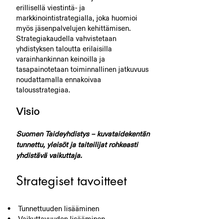
erillisellä viestintä- ja
markkinointistrategialla, joka huomioi
myös jäsenpalvelujen kehittämisen.
Strategiakaudella vahvistetaan
yhdistyksen taloutta erilaisilla
varainhankinnan keinoilla ja
tasapainotetaan toiminnallinen jatkuvuus
noudattamalla ennakoivaa
talousstrategiaa.
Visio
Suomen Taideyhdistys – kuvataidekentän
tunnettu, yleisöt ja taiteilijat rohkeasti
yhdistävä vaikuttaja.
Strategiset tavoitteet
Tunnettuuden lisääminen
Vaikuttavuuden lisääminen