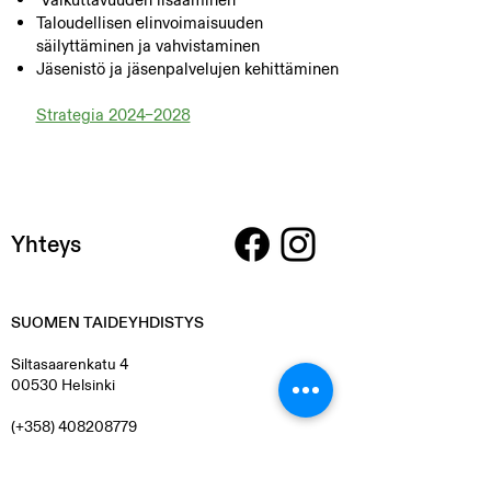
Taloudellisen elinvoimaisuuden
säilyttäminen ja vahvistaminen
Jäsenistö ja jäsenpalvelujen kehittäminen
Strategia 2024–2028
Yhteys
SUOMEN TAIDEYHDISTYS
Siltasaarenkatu 4
00530 Helsinki
(+358)
408208779
info@suomentaideyhdistys.fi
Vuonna 1846 perustettu Suomen