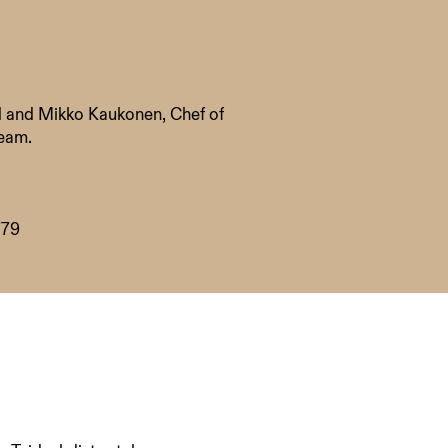
 and Mikko Kaukonen, Chef of
team.
779