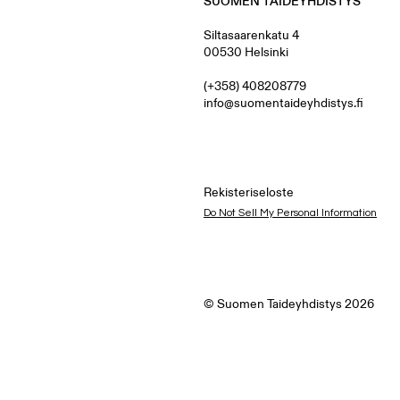
SUOMEN TAIDEYHDISTYS
Siltasaarenkatu 4
00530 Helsinki
(+358) 408208779
info@suomentaideyhdistys.fi
Rekisteriseloste
Do Not Sell My Personal Information
© Suomen Taideyhdistys 2026