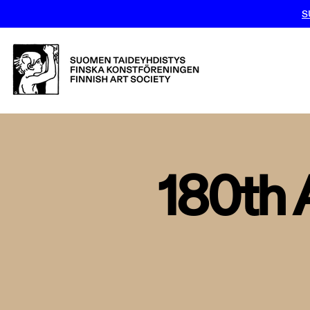
S
180th 