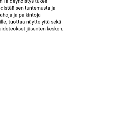
 Taideyhdistys tukee
edistää sen tuntemusta ja
ahoja ja palkintoja
jille, tuottaa näyttelyitä sekä
aideteokset jäsenten kesken.