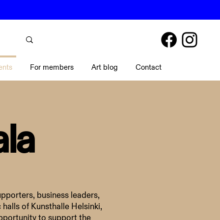
ents
For members
Art blog
Contact
ala
upporters, business leaders,
 halls of Kunsthalle Helsinki,
pportunity to support the