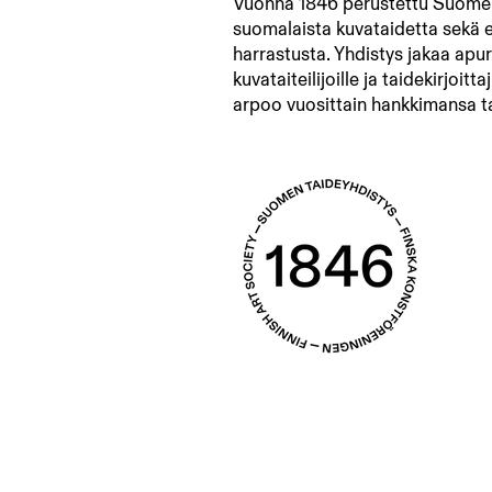
Vuonna 1846 perustettu Suomen
suomalaista kuvataidetta sekä 
harrastusta. Yhdistys jakaa apur
kuvataiteilijoille ja taidekirjoitta
arpoo vuosittain hankkimansa t