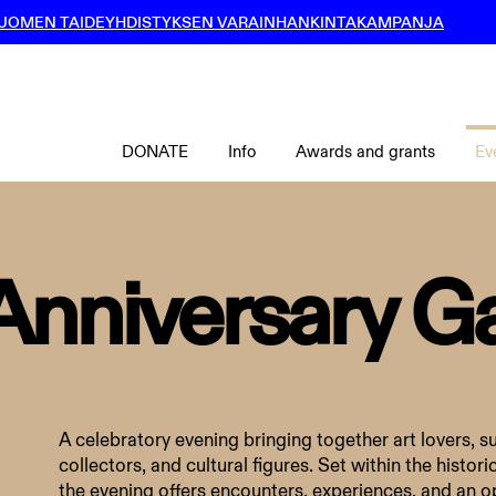
UOMEN TAIDEYHDISTYKSEN VARAINHANKINTAKAMPANJA
DONATE
Info
Awards and grants
Ev
Anniversary G
A celebratory evening bringing together art lovers, s
collectors, and cultural figures. Set within the historic
the evening offers encounters, experiences, and an o