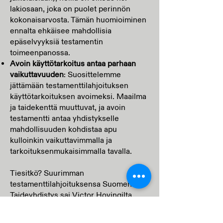
lakiosaan, joka on puolet perinnön
kokonaisarvosta. Tämän huomioiminen
ennalta ehkäisee mahdollisia
epäselvyyksiä testamentin
toimeenpanossa.
Avoin käyttötarkoitus antaa parhaan
vaikuttavuuden
: Suosittelemme
jättämään testamenttilahjoituksen
käyttötarkoituksen avoimeksi. Maailma
ja taidekenttä muuttuvat, ja avoin
testamentti antaa yhdistykselle
mahdollisuuden kohdistaa apu
kulloinkin vaikuttavimmalla ja
tarkoituksenmukaisimmalla tavalla.
Tiesitkö? Suurimman
testamenttilahjoituksensa Suomen
Taideyhdistys sai Victor Hovingilta
vuonna 1876. Hoving testamenttasi
yhdistykselle lähes koko omaisuutensa,