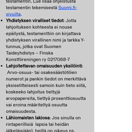
testamentin. Lue lisää ohjeistusta
testamentin tekemisestä
Suomi.fi-
sivuilta
.
Yhdistyksen viralliset tiedot
: Jotta
lahjoituksen kohteesta ei nouse
epäilystä, testamenttiin on kirjattava
yhdistyksen virallinen nimi ja tarkka Y-
tunnus, jotka ovat Suomen
Taideyhdistys – Finska
Konstföreningen ry
0217068-7
Lahjoitettavan omaisuuden yksilöinti
:
Arvo-osuus- tai osakesäästötilien
numerot ja pankin tiedot on merkittävä
yksiselitteisesti samoin kuin tieto siitä,
koskeeko lahjoitus tiettyjä
arvopapereita, tiettyä prosenttiosuutta
vai eroina määriteltyä osuutta
omaisuudesta.
Lähiomaisten lakiosa
: Jos sinulla on
rintaperillisiä lapsia tai heidän
jälkeläisiään), heillä on oikeus ns.