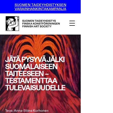
SUOMEN TAIDEYHDISTYKSEN
VARAINHANKINTAKAMPANJA
JÄTÄ PYSYVÄ JÄLKI
SUOMALAISEEN
TAITEESEEN –
TESTAMENTTAA
TULEVAISUUDELLE
Teos: Anna-Stiina Korhonen