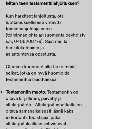
Miten teen testamenttilahjoituksen?
Kun harkitset lahjoitusta, ota
luottamuksellisesti yhteyttä
toiminnanjohtajaamme
(
toiminnanjohtaja@suomentaideyhdisty
s.fi
,
0408208779)
. Saat meiltä
henkilökohtaista ja
asiantuntevaa opastusta.
Olemme koonneet alle tärkeimmät
seikat, jotka on hyvä huomioida
testamenttia laadittaessa:
Testamentin muoto
: Testamentin on
oltava kirjallinen, päivätty ja
allekirjoitettu. Allekirjoitushetkellä on
oltava samanaikaisesti läsnä kaksi
esteetöntä todistajaa, jotka
allekirjoituksillaan vahvistavat