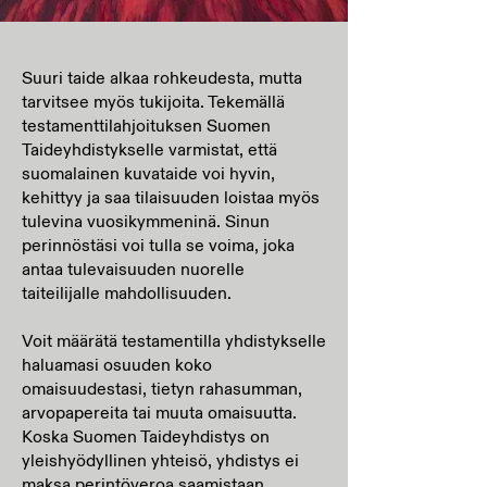
Suuri taide alkaa rohkeudesta, mutta
tarvitsee myös tukijoita. Tekemällä
testamenttilahjoituksen Suomen
Taideyhdistykselle varmistat, että
suomalainen kuvataide voi hyvin,
kehittyy ja saa tilaisuuden loistaa myös
tulevina vuosikymmeninä. Sinun
perinnöstäsi voi tulla se voima, joka
antaa tulevaisuuden nuorelle
taiteilijalle mahdollisuuden.
Voit määrätä testamentilla yhdistykselle
haluamasi osuuden koko
omaisuudestasi, tietyn rahasumman,
arvopapereita tai muuta omaisuutta.
Koska Suomen Taideyhdistys on
yleishyödyllinen yhteisö, yhdistys ei
maksa perintöveroa saamistaan