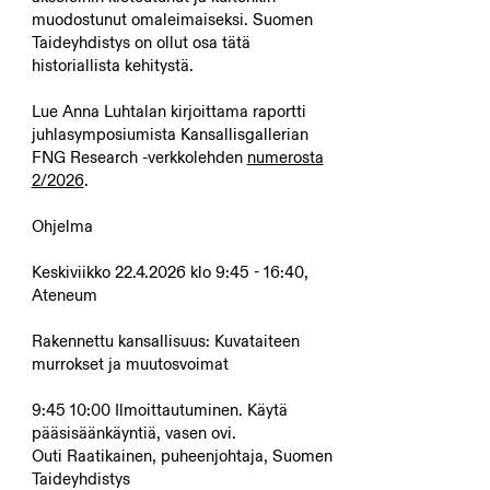
muodostunut omaleimaiseksi. Suomen
Taideyhdistys on ollut osa tätä
historiallista kehitystä.
Lue Anna Luhtalan kirjoittama raportti
juhlasymposiumista Kansallisgallerian
FNG Research -verkkolehden
numerosta
2/2026
.
Ohjelma
Keskiviikko
22.4.2026
klo 9:45 - 16:40,
Ateneum
Rakennettu kansallisuus: Kuvataiteen
murrokset ja muutosvoimat
9:45 10:00 Ilmoittautuminen. Käytä
pääsisäänkäyntiä, vasen ovi.
Outi Raatikainen, puheenjohtaja, Suomen
Taideyhdistys