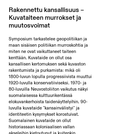
Rakennettu kansallisuus –
Kuvataiteen murrokset ja
muutosvoimat
Symposium tarkastelee geopolitiikan ja
maan sisäisen politiikan murroskohtia ja
miten ne ovat vaikuttaneet taiteen
kenttään. Kuvataide on ollut osa
kansallisen kertomuksen sekä kuvaston
rakentumista ja purkamista: mikä oli
1800-luvun lopulla progressiivista muuttui
1920-luvulla konservatiiviseksi. 1970- ja
80-luvuilla Neuvostoliiton vaikutus näkyi
suomalaisessa kulttuurikentässä
elokuvankerhoista taidenäyttelyihin. 90-
luvulla kuvataide "kansainvälistyi" ja
identiteetin kysymykset korostuivat.
Suomalainen kuvataide on ollut
historiassaan koloniaalisen vallan
akseleihin kietoutunut ja kuitenkin