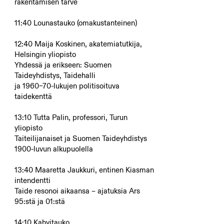
rakentamisen tarve
11:40 Lounastauko (omakustanteinen)
12:40 Maija Koskinen, akatemiatutkija,
Helsingin yliopisto
Yhdessä ja erikseen: Suomen
Taideyhdistys, Taidehalli
ja 1960–70-lukujen politisoituva
taidekenttä
13:10 Tutta Palin, professori, Turun
yliopisto
Taiteilijanaiset ja Suomen Taideyhdistys
1900-luvun alkupuolella
13:40 Maaretta Jaukkuri, entinen Kiasman
intendentti
Taide resonoi aikaansa – ajatuksia Ars
95:stä ja 01:stä
14:10 Kahvitauko