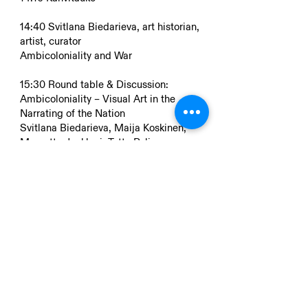
14:40 Svitlana Biedarieva, art historian,
artist, curator
Ambicoloniality and War
15:30 Round table & Discussion:
Ambicoloniality – Visual Art in the
Narrating of the Nation
Svitlana Biedarieva, Maija Koskinen,
Maaretta Jaukkuri, Tutta Palin.
Moderators Tapio Mäkelä & Eero
Karjalainen
16:30 Ohjelman päätös ja STY vuosikirjan
esittely.
17:00 Suomen Taideyhdistyksen 180.
juhlavuoden vastaanotto
Ruotsin suurlähetystö, Helsinki