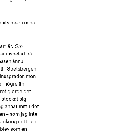
nnits med i mina 
rriär. 
Om 
 är inspelad på 
essen ännu 
till Spetsbergen 
inusgrader, men 
r högre än 
ret gjorde det 
 stockat sig 
g annat mitt i det 
en – som jag inte 
mkring mitt i en 
 blev som en 