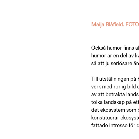
Maija Blåfield. FOTO
Också humor finns al
humor är en del av li
så att ju seriösare 
Till utställningen på 
verk med rörlig bild 
av att betrakta lands
tolka landskap på ett
det ekosystem som bi
konstituerar ekosyste
fattade intresse för