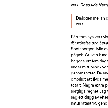
verk. 
Roadside Narra
Dialogen mellan de
verk. 
Förutom nya verk visa
förstörelse och bev
Spetsbergen. Min avs
pågick. Gruvan kund
började ett fem dag
under mitt besök va
genomsnittet. Då snö
omöjligt att flyga m
totalt. Några extra p
sorgliga regnet.Jag 
såg ett dugg av efte
naturkatastrof, genom