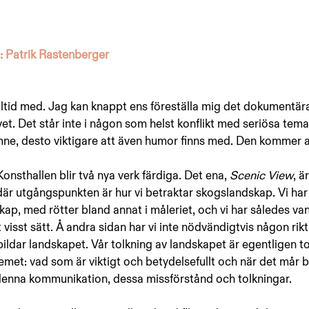
: Patrik Rastenberger
ltid med. Jag kan knappt ens föreställa mig det dokumentära
vet. Det står inte i någon som helst konflikt med seriösa tem
ämne, desto viktigare att även humor finns med. Den kommer av
Konsthallen blir två nya verk färdiga. Det ena, 
Scenic View
, ä
där utgångspunkten är hur vi betraktar skogslandskap. Vi har 
kap, med rötter bland annat i måleriet, och vi har således van
 visst sätt. Å andra sidan har vi inte nödvändigtvis någon rikt
ldar landskapet. Vår tolkning av landskapet är egentligen tot
met: vad som är viktigt och betydelsefullt och när det mår br
 denna kommunikation, dessa missförstånd och tolkningar.