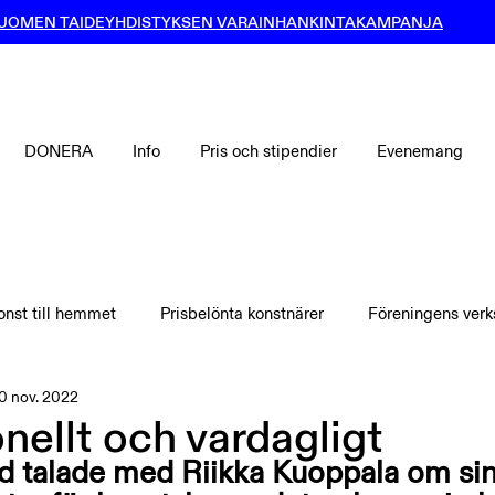
UOMEN TAIDEYHDISTYKSEN VARAINHANKINTAKAMPANJA
DONERA
Info
Pris och stipendier
Evenemang
onst till hemmet
Prisbelönta konstnärer
Föreningens ver
0 nov. 2022
nellt och vardagligt
ld talade med Riikka Kuoppala om sin