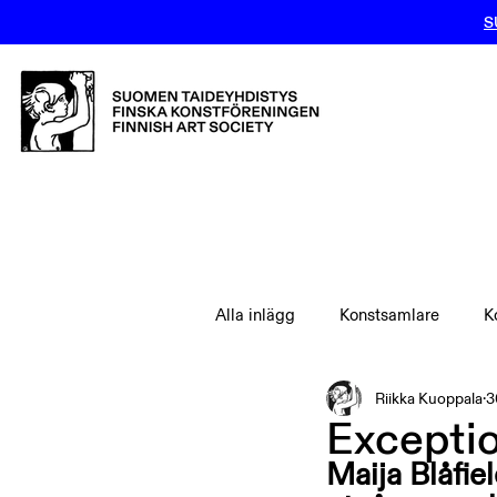
S
Alla inlägg
Konstsamlare
K
Riikka Kuoppala
3
Exceptio
Maija Blåfie