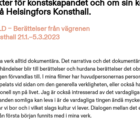
ter för konstskapandet och om sin
på Helsingfors Konsthall.
 – Berättelser från vägrenen
thall 21.1.–5.3.2023
a verk alltid dokumentära. Det narrativa och det dokumentära
händelser blir till berättelser och hurdana berättelser det o
en förvandlas till. I mina filmer har huvudpersonernas person
pelats vid sidan om den generella verkligheten, eller också h
nell syn på livet. Jag är också intresserad av det vardagliga
landen somliga kan leva i är de vardagliga tingen ändå mycket
r vi bor och i vilket slags kultur vi lever. Dialogen mellan det
ån första början funnits med i mina verk. 