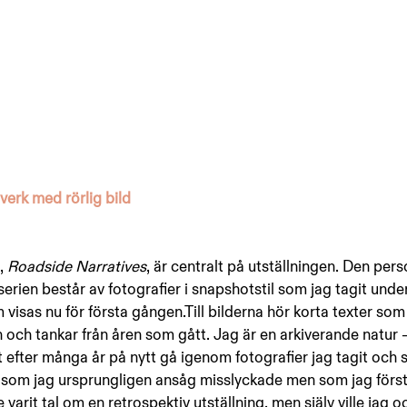
verk med rörlig bild
, 
Roadside Narratives
, är centralt på utställningen. Den pers
serien består av fotografier i snapshotstil som jag tagit under
visas nu för första gången.Till bilderna hör korta texter som j
och tankar från åren som gått. Jag är en arkiverande natur – j
t efter många år på nytt gå igenom fotografier jag tagit och s
a som jag ursprungligen ansåg misslyckade men som jag först
 varit tal om en retrospektiv utställning, men själv ville jag 