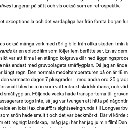
tives
 fungerar på sätt och vis också som en retrospektiv.
t exceptionella och det vardagliga har från första början fu
s också många verk med rörlig bild från olika skeden i min ka
arande
 är en episodfilm som följer fem berättelser. En av dem
ikt var att filma i en stängd kolgruva där nedläggningsproc
e nås endast med gruvbolagets småflygplan. Då jag anlände 
ar långt regn. Den normala medeltemperaturen på ön är 18 m
r den varmaste dagen 7 plusgrader – med andra ord 25 grade
n smalt blev hela ön som vattentäckt skridskobana, och väd
ed småflygplan. Följande vecka hade transporterna till gruvan
assagerare togs inte, så jag var tvungen att hitta på någontin
valde en lokal taxichaufförs sightseeingrunda till Longyearby
rsom snön hade smultit och det var beckmörkt. Där vi körde o
 ett regnigt landskap, insåg jag: här har jag ju min film! Den