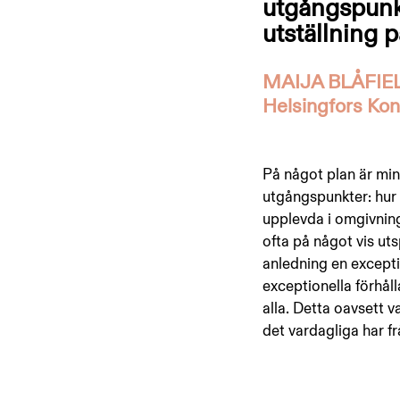
utgångspunk
utställning 
MAIJA BLÅFIELD
Helsingfors Kons
På något plan är min
utgångspunkter: hur 
upplevda i omgivning
ofta på något vis uts
anledning en exceptio
exceptionella förhål
alla. Detta oavsett va
det vardagliga har fr