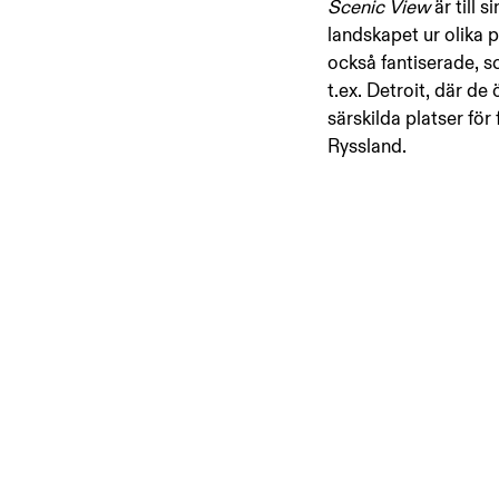
Scenic View
 är till
landskapet ur olika p
också fantiserade, s
t.ex. Detroit, där de
särskilda platser fö
Ryssland.