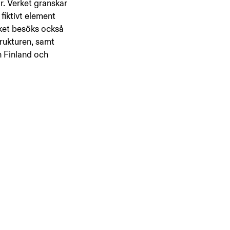
är. Verket granskar 
fiktivt element 
ket besöks också 
trukturen, samt 
n Finland och 