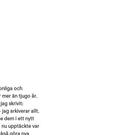
onliga och 
 mer än tjugo år. 
ag skrivit: 
ag arkiverar allt. 
e dem i ett nytt 
 nu upptäckte var 
också göra nya 