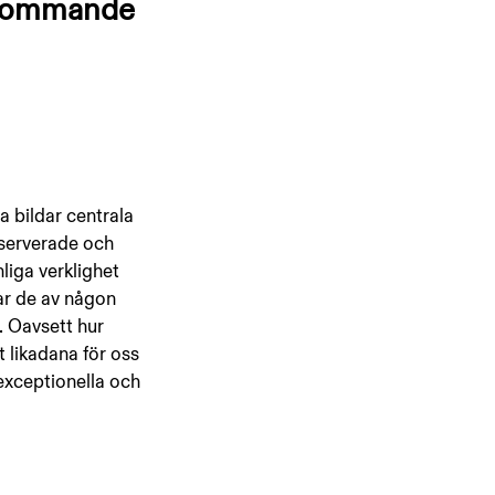
 kommande 
 bildar centrala 
bserverade och 
liga verklighet 
ar de av någon 
. Oavsett hur 
 likadana för oss 
 exceptionella och 