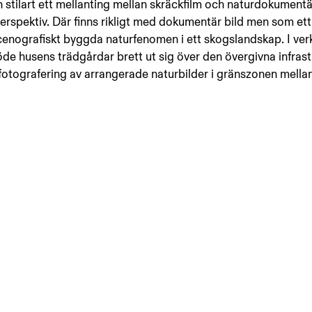
 sin stilart ett mellanting mellan skräckfilm och naturdokument
erspektiv. Där finns rikligt med dokumentär bild men som ett 
cenografiskt byggda naturfenomen i ett skogslandskap. I ver
 öde husens trädgårdar brett ut sig över den övergivna infras
r fotografering av arrangerade naturbilder i gränszonen mella