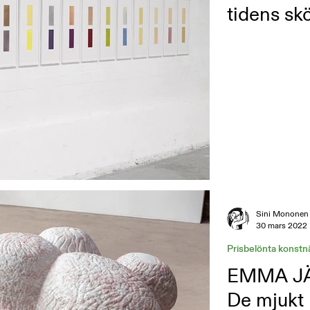
tidens sk
Sini Mononen
30 mars 2022
Prisbelönta konstn
EMMA JÄ
De mjukt 