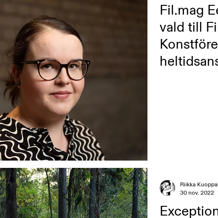
Fil.mag 
vald till 
Konstföre
heltidsan
verksamh
Riikka Kuoppa
30 nov. 2022
Exception