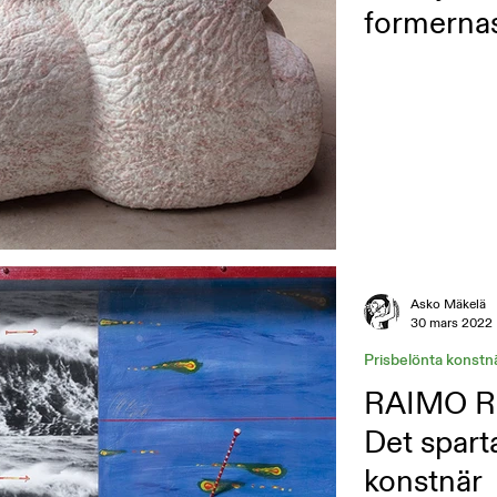
formernas
Asko Mäkelä
30 mars 2022
Prisbelönta konstn
RAIMO R
Det spart
konstnär