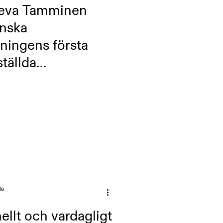
Eeva Tamminen
Finska
ningens första
ställda
etsledare
la
ellt och vardagligt