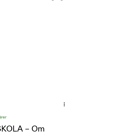
ärer
SKOLA – Om