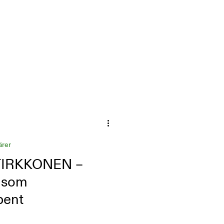
ärer
IRKKONEN –
n som
bent