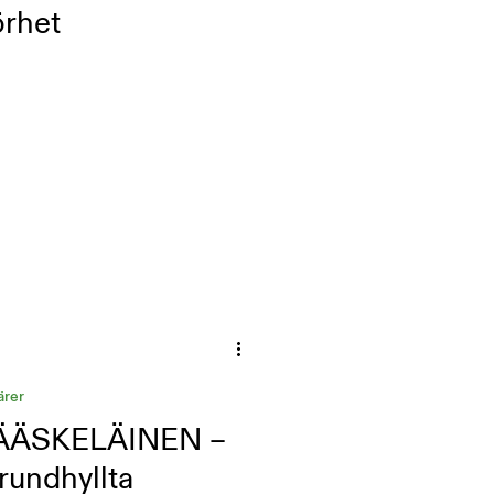
örhet
ärer
ÄSKELÄINEN –
rundhyllta