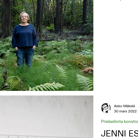
Asko Mäkelä
30 mars 2022
Prisbelönta konstn
JENNI E