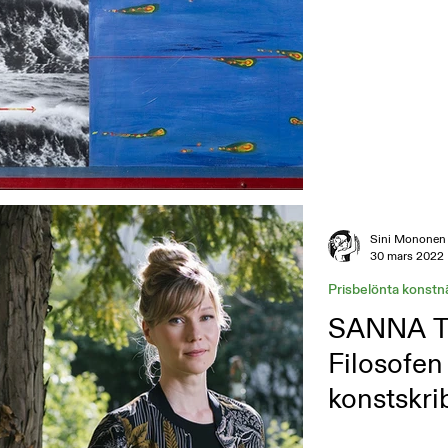
Sini Mononen
30 mars 2022
Prisbelönta konstn
SANNA T
Filosofe
konstskri