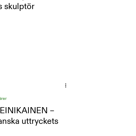
 skulptör
ärer
EINIKAINEN –
anska uttryckets