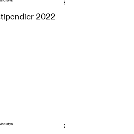
yhdistys
stipendier 2022
yhdistys