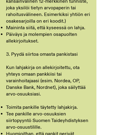
kansainvälinen 12-merkkinen tunniste,
joka yksilöi tietyn arvopaperin tai
rahoitusvälineen. Esimerkiksi yhtiön eri
osakesarjoilla on eri koodit.)
Maininta siitä, että kyseessä on lahja.
Päiväys ja molempien osapuolten
allekirjoitukset.
3. Pyydä siirtoa omasta pankistasi
Kun lahjakirja on allekirjoitettu, ota
yhteys omaan pankkiisi tai
varainhoitajaasi (esim. Nordea, OP,
Danske Bank, Nordnet), joka säilyttää
arvo-osuuksiasi.
Toimita pankille täytetty lahjakirja.
Tee pankille arvo-osuuksien
siirtopyyntö Suomen Taideyhdistyksen
arvo-osuustilille.
Huomioithan, että pankit perivät