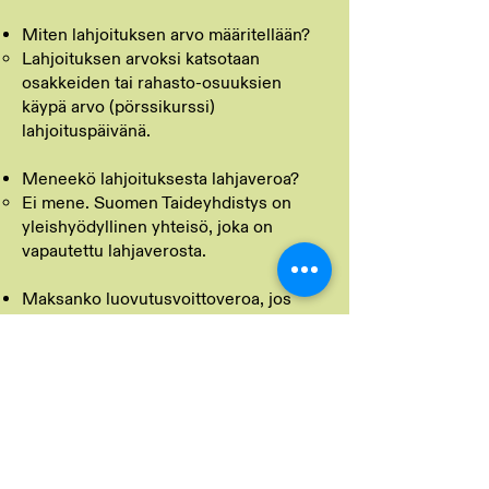
Miten lahjoituksen arvo määritellään?
Lahjoituksen arvoksi katsotaan
osakkeiden tai rahasto-osuuksien
käypä arvo (pörssikurssi)
lahjoituspäivänä.
Meneekö lahjoituksesta lahjaveroa?
Ei mene. Suomen Taideyhdistys on
yleishyödyllinen yhteisö, joka on
vapautettu lahjaverosta.
Maksanko luovutusvoittoveroa, jos
lahjoituksen arvo on luovutushetkellä
korkeampi kuin ostohinta?
Kun lahjoitat osakkeita tai rahasto-
osuuksia sen sijaan, että myisit ne itse,
et maksa veroa niiden arvonnoususta.
Voinko määrätä, mihin varat käytetään?