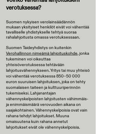
verotuksessa?
Suomen nykyisen verolainsäädännön
mukaan yksityiset henkilöt eivät voi vähentää
tavalliselle yhdistykselle tehtyä suoraa
rahalahjoitusta omassa verotuksessaan.
Suomen Taideyhdistys on kuitenkin
Verohallinnon nimeämä lahjoituskohde
, jonka
tukeminen voi oikeuttaa
yhteisöverotuksessa tehtävään
lahjoitusvähennykseen. Yritys tai muu yhteisö
voi vähentää verotuksessa 850–50 000
euron suuruisen lahjoituksen, joka on tehty
suomalaisen taiteen ja kulttuuriperinnön
tukemiseksi. Lahjanantajan
vähennyskelpoisten lahjoitusten vähimmäis-
ja enimmäismäärä verovuoden aikana on
saajakohtainen. Vähennyskelpoisia ovat vain
rahana tehdyt lahjoitukset. Muuna
omaisuutena kuin rahana annetut
lahjoitukset eivät ole vähennyskelpoisia.