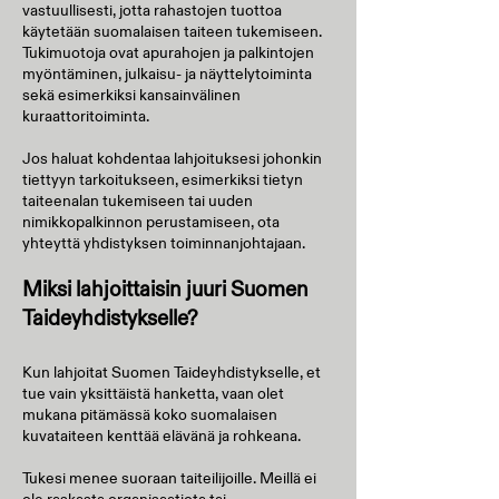
vastuullisesti, jotta rahastojen tuottoa
käytetään suomalaisen taiteen tukemiseen.
Tukimuotoja ovat apurahojen ja palkintojen
myöntäminen, julkaisu- ja näyttelytoiminta
sekä esimerkiksi kansainvälinen
kuraattoritoiminta.
Jos haluat kohdentaa lahjoituksesi johonkin
tiettyyn tarkoitukseen, esimerkiksi tietyn
taiteenalan tukemiseen tai uuden
nimikkopalkinnon perustamiseen, ota
yhteyttä yhdistyksen toiminnanjohtajaan.
Miksi lahjoittaisin juuri Suomen
Taideyhdistykselle?
Kun lahjoitat Suomen Taideyhdistykselle, et
tue vain yksittäistä hanketta, vaan olet
mukana pitämässä koko suomalaisen
kuvataiteen kenttää elävänä ja rohkeana.
Tukesi menee suoraan taiteilijoille. Meillä ei