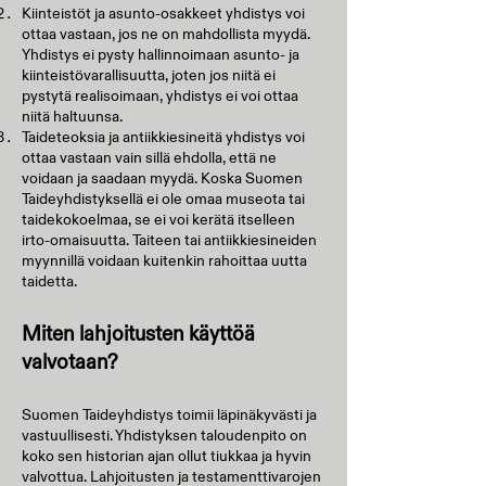
Kiinteistöt ja asunto-osakkeet yhdistys voi
ottaa vastaan, jos ne on mahdollista myydä.
Yhdistys ei pysty hallinnoimaan asunto- ja
kiinteistövarallisuutta, joten jos niitä ei
pystytä realisoimaan, yhdistys ei voi ottaa
niitä haltuunsa.
Taideteoksia ja antiikkiesineitä yhdistys voi
ottaa vastaan vain sillä ehdolla, että ne
voidaan ja saadaan myydä. Koska Suomen
Taideyhdistyksellä ei ole omaa museota tai
taidekokoelmaa, se ei voi kerätä itselleen
irto-omaisuutta. Taiteen tai antiikkiesineiden
myynnillä voidaan kuitenkin rahoittaa uutta
taidetta.​
Miten lahjoitusten käyttöä
valvotaan?
Suomen Taideyhdistys toimii läpinäkyvästi ja
vastuullisesti. Yhdistyksen taloudenpito on
koko sen historian ajan ollut tiukkaa ja hyvin
valvottua. Lahjoitusten ja testamenttivarojen