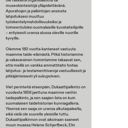
ole raskasta organisaatiota tai
museokiinteistöjä ylläpidettävänä.
Apurahojen ja palkintojen ansiosta
lahjoituksesi muuttuu
työskentelymahdollisuuksiksi ja
toimeentuloksi suomalaisille kuvataiteilijoille
– erityisesti uransa alussa oleville nuorille
kyvyille.
Olemme 180 vuotta kantaneet vastuuta
maamme taide-elämästä. Pitkä historiamme
ja vakavarainen toimintamme takaavat sen,
että meillä on vankka ammattitaito hoitaa
lahjoitus- ja testamenttivaroja vastuullisesti ja
pitkäjänteisesti yli sukupolvien.
Viet perinteitä eteenpäin. Dukaattipalkinto on
vuodesta 1858 jaettuna maamme vanhin
taidepalkinto, ja sen saajien lista on kuin
suomalaisen taidehistorian kunniagalleria.
Yleensä sen saaja on uransa alkutaipaleella,
eikä vielä ole suurelle yleisölle tuttu.
Dukaattipalkinnon ovat aikoinaan saaneet
muun muassa Helene Schjerfbeck, Elin