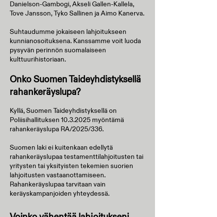
Danielson-Gambogi, Akseli Gallen-Kallela,
Tove Jansson, Tyko Sallinen ja Aimo Kanerva.
Suhtaudumme jokaiseen lahjoitukseen
kunnianosoituksena. Kanssamme voit luoda
pysyvän perinnön suomalaiseen
kulttuurihistoriaan.
Onko Suomen Taideyhdistyksellä
rahankeräyslupa?
Kyllä, Suomen Taideyhdistyksellä on
Poliisihallituksen
10.3.2025
myöntämä
rahankeräyslupa RA/2025/336.
Suomen laki ei kuitenkaan edellytä
rahankeräyslupaa testamenttilahjoitusten tai
yritysten tai yksityisten tekemien suorien
lahjoitusten vastaanottamiseen.
Rahankeräyslupaa tarvitaan vain
keräyskampanjoiden yhteydessä.
Voinko vähentää lahjoitukseni