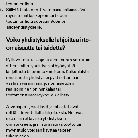
testamentista.
Säilytä testamentti varmassa paikassa. Voit
myös toimittaa kopion tai tiedon
testamentista suoraan Suomen
Taideyhdistykselle.
Voiko yhdistykselle lahjoittaa irto-
omaisuutta tai taidetta?
Kyllä voi, mutta lahjoituksen muoto vaikuttaa
siihen, miten yhdistys voi hyödyntää
lahjoitusta taiteen tukemiseen. Kaikenlaista
omaisuutta yhdistys ei pysty ottamaan
vastaan varsinkaan, jos omaisuuden
realisoiminen on hankalaa tai
testamenttimääräyksellä kielletty.
Arvopaperit, osakkeet ja rahastot ovat
erittäin tervetulleita lahjoituksia. Ne ovat
usein siirrettävissä yhdistyksen
omistukseen, ja niistä saatava tuotto tai
myyntitulo voidaan käyttää taiteen
tukemiseen.