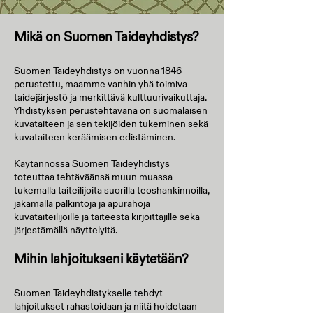
Mikä on Suomen Taideyhdistys?
Suomen Taideyhdistys on vuonna 1846
perustettu, maamme vanhin yhä toimiva
taidejärjestö ja merkittävä kulttuurivaikuttaja.
Yhdistyksen perustehtävänä on suomalaisen
kuvataiteen ja sen tekijöiden tukeminen sekä
kuvataiteen keräämisen edistäminen.
Käytännössä Suomen Taideyhdistys
toteuttaa tehtäväänsä muun muassa
tukemalla taiteilijoita suorilla teoshankinnoilla,
jakamalla palkintoja ja apurahoja
kuvataiteilijoille ja taiteesta kirjoittajille sekä
järjestämällä näyttelyitä.
Mihin lahjoitukseni käytetään?
Suomen Taideyhdistykselle tehdyt
lahjoitukset rahastoidaan ja niitä hoidetaan