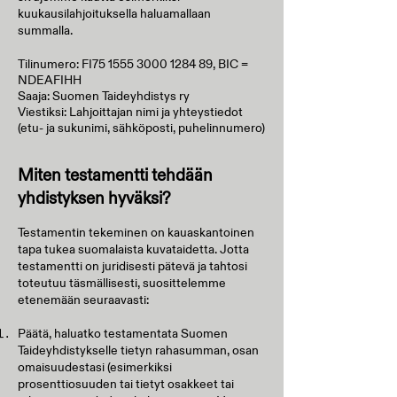
kuukausilahjoituksella haluamallaan
summalla.
Tilinumero: FI75
1555 3000 1284 89
, BIC =
NDEAFIHH
Saaja: Suomen Taideyhdistys ry
Viestiksi: Lahjoittajan nimi ja yhteystiedot
(etu- ja sukunimi, sähköposti, puhelinnumero)
Miten testamentti tehdään
yhdistyksen hyväksi?
Testamentin tekeminen on kauaskantoinen
tapa tukea suomalaista kuvataidetta. Jotta
testamentti on juridisesti pätevä ja tahtosi
toteutuu täsmällisesti, suosittelemme
etenemään seuraavasti:
Päätä, haluatko testamentata Suomen
Taideyhdistykselle tietyn rahasumman, osan
omaisuudestasi (esimerkiksi
prosenttiosuuden tai tietyt osakkeet tai