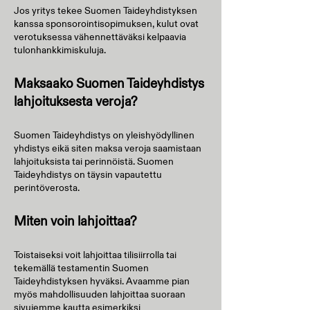
Jos yritys tekee Suomen Taideyhdistyksen
kanssa sponsorointisopimuksen, kulut ovat
verotuksessa vähennettäväksi kelpaavia
tulonhankkimiskuluja.
Maksaako Suomen Taideyhdistys
lahjoituksesta veroja?
Suomen Taideyhdistys on yleishyödyllinen
yhdistys eikä siten maksa veroja saamistaan
lahjoituksista tai perinnöistä. Suomen
Taideyhdistys on täysin vapautettu
perintöverosta.
​Miten voin lahjoittaa?
Toistaiseksi voit lahjoittaa tilisiirrolla tai
tekemällä testamentin Suomen
Taideyhdistyksen hyväksi. Avaamme pian
myös mahdollisuuden lahjoittaa suoraan
sivujemme kautta esimerkiksi