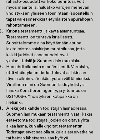
rahasto-osuudet) vai koko perintösi. Voit
myös määritellä, haluatko varojen menevän
yhdistyksen yleiseen toimintaan (suositelluin
tapa) vai esimerkiksi tietynlaisten apurahojen
rahoittamiseen.
Kirjoita testamentti ja käytä asiantuntijaa.
Testamentti on tehtävä kirjallisesti.
Suosittelemme aina käyttämään apuna
lakitoimistoa asiakirjan muotoilussa, jotta
kaikki juridiset sanamuodot ovat
yksiselitteisiä ja Suomen lain mukaisia.
Huolehdi oikeasta nimeämisestä. Varmista,
että yhdistyksen tiedot tulevat asiakirjaan
täysin oikein väärinkäsitysten välttämiseksi.
Virallinen nimi on Suomen Taideyhdistys –
Finska Konstföreningen ry, ja y-tunnus on
0217068-7
. Yhdistyksen kotipaikka on
Helsinki.
Allekirjoita kahden todistajan läsnäollessa.
Suomen lain mukaan testamentti vaatii kaksi
esteetöntä todistajaa, joiden on oltava yhtä
aikaa läsnä, kun allekirjoitat testamentin.
Todistajat eivät saa olla sukulaisiasi eivätkä he
tai heidän läheisensä saa hyötyä