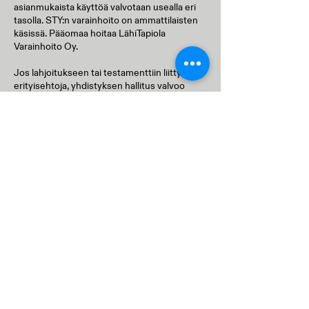
asianmukaista käyttöä valvotaan usealla eri
tasolla. STY:n varainhoito on ammattilaisten
käsissä. Pääomaa hoitaa LähiTapiola
Varainhoito Oy.
Jos lahjoitukseen tai testamenttiin liittyy
erityisehtoja, yhdistyksen hallitus valvoo
juridisen vastuunsa nojalla, että lahjoittajan
tahtoa noudatetaan. Erityisrahastojen varat ja
tuotot pidetään kirjanpidossa erillään muista
varoista.
Kuten kaikilla rekisteröidyillä yhdistyksillä,
Suomen Taideyhdistyksen taloutta ja
hallintoa tarkastavat vuosittain
riippumattomat KHT-tilintarkastajat. He
varmistavat, että varat on käytetty
yhdistyksen sääntöjen ja lain mukaisesti.
Yhdistyksen toimintakertomus, tilinpäätös ja
tiedot jaetuista apurahoista sekä tehdyistä
teoshankinnoista ovat julkisia. Jokainen
lahjoittaja voi itse todentaa, miten yhdistys
edistää suomalaista taidetta vuosi vuodelta.