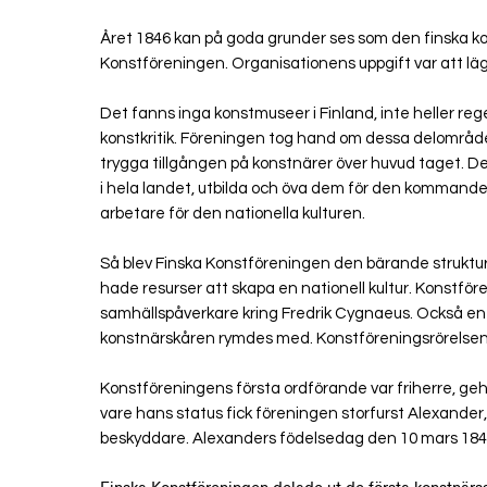
Året 1846 kan på goda grunder ses som den finska ko
Konstföreningen. Organisationens uppgift var att lägg
Det fanns inga konstmuseer i Finland, inte heller rege
konstkritik. Föreningen tog hand om dessa delområden
trygga tillgången på konstnärer över huvud taget. De
i hela landet, utbilda och öva dem för den kommande 
arbetare för den nationella kulturen.
Så blev Finska Konstföreningen den bärande struktu
hade resurser att skapa en nationell kultur. Konstfö
samhällspåverkare kring Fredrik Cygnaeus. Också en 
konstnärskåren rymdes med. Konstföreningsrörelsen
Konstföreningens första ordförande var friherre, g
vare hans status fick föreningen storfurst Alexander, s
beskyddare. Alexanders födelsedag den 10 mars 1846 