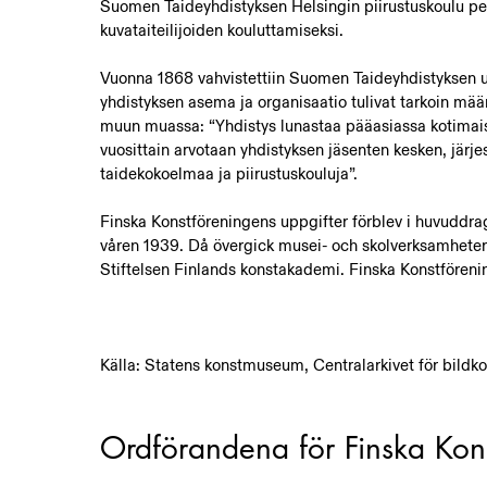
Suomen Taideyhdistyksen Helsingin piirustuskoulu per
kuvataiteilijoiden kouluttamiseksi.
Vuonna 1868 vahvistettiin Suomen Taideyhdistyksen u
yhdistyksen asema ja organisaatio tulivat tarkoin määr
muun muassa: “Yhdistys lunastaa pääasiassa kotimaisilt
vuosittain arvotaan yhdistyksen jäsenten kesken, järjest
taidekokoelmaa ja piirustuskouluja”.
Finska Konstföreningens uppgifter förblev i huvuddr
våren 1939. Då övergick musei- och skolverksamheter
Stiftelsen Finlands konstakademi. Finska Konstföreni
Källa: Statens konstmuseum, Centralarkivet för bildko
Ordförandena för Finska Kon