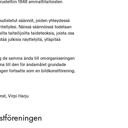
ustettiin 1848 ammattitaitoisten
udistetut säännöt, joiden yhteydessä
itellyiksi. Näissä säännöissä todetaan
a taiteilijoilta taideteoksia, joista osa
ää julkisia näyttelyitä, ylläpitää
ag de samma ända till omorganiseringen
na till den för ändamålet grundade
ngen fortsatte som en bildkonstförening.
nst, Virpi Harju
stföreningen