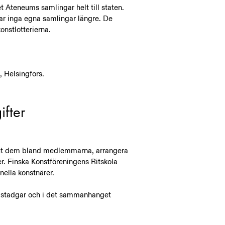
Ateneums samlingar helt till staten.
ar inga egna samlingar längre. De
onstlotterierna.
, Helsingfors.
ifter
a ut dem bland medlemmarna, arrangera
r. Finska Konstföreningens Ritskola
nella konstnärer.
e stadgar och i det sammanhanget