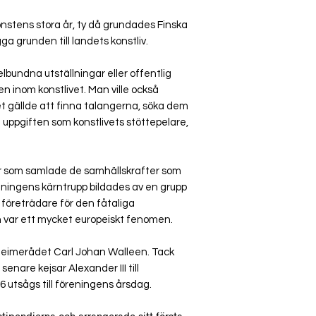
nstens stora år, ty då grundades Finska
a grunden till landets konstliv.
lbundna utställningar eller offentlig
 inom konstlivet. Man ville också
t gällde att finna talangerna, söka dem
uppgiften som konstlivets stöttepelare,
r som samlade de samhällskrafter som
reningens kärntrupp bildades av en grupp
företrädare för den fåtaliga
 var ett mycket europeiskt fenomen.
eheimerådet Carl Johan Walleen. Tack
enare kejsar Alexander III till
utsågs till föreningens årsdag.