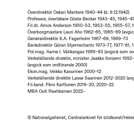
Överdirektör Oskari Mantere 1940–44 (d. 9.12.1942)
Professor, överläkare Gösta Becker 1943–45, 1945–49
Fil.dr. Amos Anderson 1950–53, 1953–55, 1955–57, 19
Överborgmästare Lauri Aho 1962–65, 1965–69 (avgick 
Generaldirektör K.A. Fagerholm 1967–69, 1969–73
Bankdirektör Göran Stjernschantz 1973–77, 1977–81,
Pol.mag. Aarne I. Välikangas 1989–93 (avgick som or
Verkställande direktör, minister Jaakko Iloniemi 19
(avgick som ordförande 2000)
Ekon.mag. Veikko Kasurinen 2000–12
Verkställande direktör Lasse Saarinen 2012–2020 (av
Fil.kand. Päivi Karttunen 2019–20, 2020–22
MBA Outi Raatikainen 2022–
© Nationalgalleriet, Centralarkivet för bildkonst/He