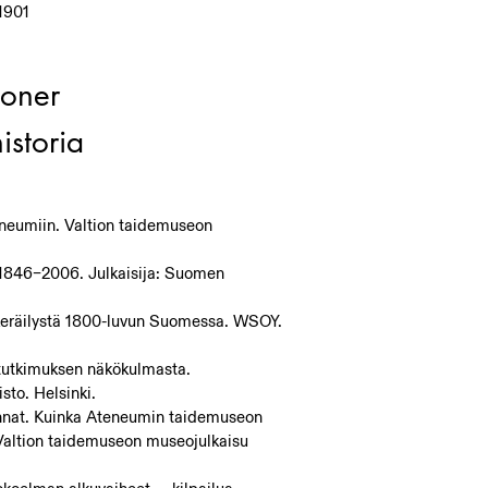
1901
ioner
istoria
neumiin. Valtion taidemuseon
s 1846–2006. Julkaisija: Suomen
 keräilystä 1800-luvun Suomessa. WSOY.
 tutkimuksen näkökulmasta.
sto. Helsinki.
kinnat. Kuinka Ateneumin taidemuseon
Valtion taidemuseon museojulkaisu