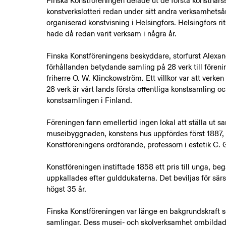
Finska Konstföreningen delade ut de första konstnärss
konstverkslotteri redan under sitt andra verksamhetså
organiserad konstvisning i Helsingfors. Helsingfors r
hade då redan varit verksam i några år.
Finska Konstföreningens beskyddare, storfurst Alexan
förhållanden betydande samling på 28 verk till fören
friherre O. W. Klinckowström. Ett villkor var att verke
28 verk är vårt lands första offentliga konstsamling o
konstsamlingen i Finland.
Föreningen fann emellertid ingen lokal att ställa ut sa
museibyggnaden, konstens hus uppfördes först 1887, 
Konstföreningens ordförande, professorn i estetik C. G
Konstföreningen instiftade 1858 ett pris till unga, b
uppkallades efter gulddukaterna. Det beviljas för särsk
högst 35 år.
Finska Konstföreningen var länge en bakgrundskraft
samlingar. Dess musei- och skolverksamhet ombildade