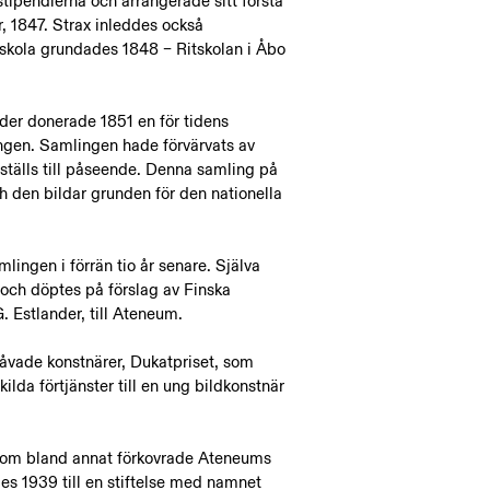
tipendierna och arrangerade sitt första
r, 1847. Strax inleddes också
itskola grundades 1848 – Ritskolan i Åbo
der donerade 1851 en för tidens
ingen. Samlingen hade förvärvats av
n ställs till påseende. Denna samling på
ch den bildar grunden för den nationella
mlingen i förrän tio år senare. Själva
och döptes på förslag av Finska
. Estlander, till Ateneum.
egåvade konstnärer, Dukatpriset, som
ilda förtjänster till en ung bildkonstnär
 som bland annat förkovrade Ateneums
s 1939 till en stiftelse med namnet