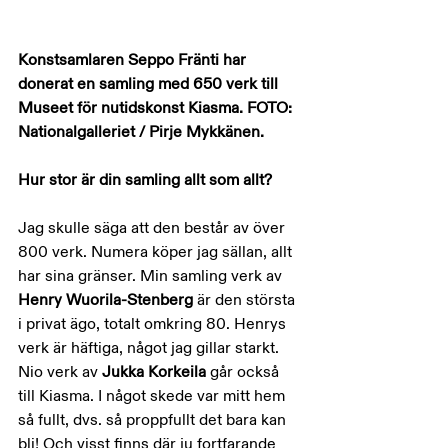
Konstsamlaren Seppo Fränti har 
donerat en samling med 650 verk till 
Museet för nutidskonst Kiasma. FOTO: 
Nationalgalleriet / Pirje Mykkänen.
Hur stor är din samling allt som allt?
Jag skulle säga att den består av över 
800 verk. Numera köper jag sällan, allt 
har sina gränser. Min samling verk av 
Henry Wuorila-Stenberg 
är den största 
i privat ägo, totalt omkring 80. Henrys 
verk är häftiga, något jag gillar starkt. 
Nio verk av 
Jukka Korkeila 
går också 
till Kiasma. I något skede var mitt hem 
så fullt, dvs. så proppfullt det bara kan 
bli! Och visst finns där ju fortfarande 