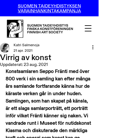
SUOMEN TAIDEYHDISTYKSEN
VARAINHANKINTAKAMPANJA
Katri Salmenoja
21 apr. 2021
Virrig av konst
Uppdaterat:
23 aug. 2021
Konstsamlaren Seppo Fränti med över 
800 verk i sin samling kan efter många 
års samlande fortfarande känna hur de 
käraste verken går in under huden. 
Samlingen, som han skapat på känsla, 
är ett slags samlarporträtt, ett porträtt 
inför vilket Fränti känner sig naken. Vi 
vandrade runt i Museet för nutidskonst 
Kiasma och diskuterade den märkliga 
kraft och energi som konst kan ge.