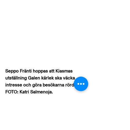
Seppo Fränti hoppas att Kiasmas 
utställning Galen kärlek ska väcka 
intresse och göra besökarna rörda. 
FOTO: Katri Salmenoja.
Hur känns det då, när ungarna nu 
lämnar boet?
Det mängd konst jag har är ett slags 