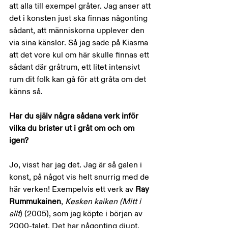
att alla till exempel gråter. Jag anser att 
det i konsten just ska finnas någonting 
sådant, att människorna upplever den 
via sina känslor. Så jag sade på Kiasma 
att det vore kul om här skulle finnas ett 
sådant där gråtrum, ett litet intensivt 
rum dit folk kan gå för att gråta om det 
känns så.
Har du själv några sådana verk inför 
vilka du brister ut i gråt om och om 
igen?
Jo, visst har jag det. Jag är så galen i 
konst, på något vis helt snurrig med de 
här verken! Exempelvis ett verk av 
Ray 
Rummukainen
, 
Kesken kaiken (Mitt i 
allt
) (2005), som jag köpte i början av 
2000-talet. Det har någonting djupt, 