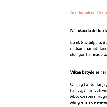
Anu Tuominen: Deep 
När skedde detta, dvs
Lemi. Savitaipale. S
midsommarnatt fann mi
slutligen hamnade på
Vilken betydelse har 
Om jag har tur får ja
kan utgå från och vi
Åbo, körsbärsträdgår
Almgrens sidenväveri