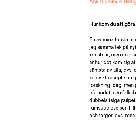
Anu Tuominen: Riktiga
Hur kom du att göra k
En av mina första mi
jag samma lek på nyt
konstnär, men undrad
är hur det kom sig at
sämsta av alla, dvs. 
kemiskt recept som ja
forskning idag, men p
på landet, i en folk
dubbelsitsiga pulpet
rumsupplevelser. I l
och färger, dvs. ren