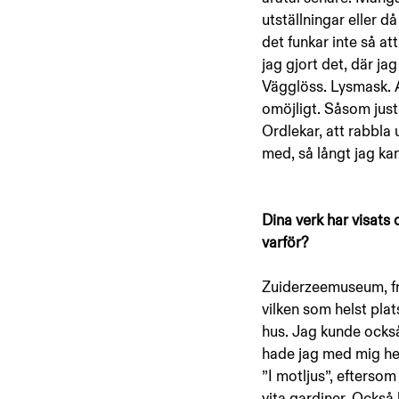
utställningar eller d
det funkar inte så at
jag gjort det, där jag
Vägglöss. Lysmask. A
omöjligt. Såsom just 
Ordlekar, att rabbla 
med, så långt jag ka
Dina verk har visats
varför? 
Zuiderzeemuseum, fril
vilken som helst pla
hus. Jag kunde också f
hade jag med mig hemi
”I motljus”, efterso
vita gardiner. Också 