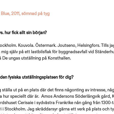
Blue, 2011, sömnad på tyg
. hur fick allt sin början?
tockholm. Kouvola. Östermark. Joutseno, Helsingfors. Tills ja
g själv på ett lastbilsflak för byggnadsavfall vid Ständerhus
 De ungas utställning på Konsthallen.
den fysiska utställningsplatsen för dig?
g ställa ut på en plats där det finns någonting av intresse, n
sa hur speciellt där är.  Amos Andersons Söderlångvik gård, 
dshuset Cerisaie i sydvästra Frankrike nån gång från 1300-tal
 i Stockholm. Jag skräddarsyr gärna ett verk på plats och tyc