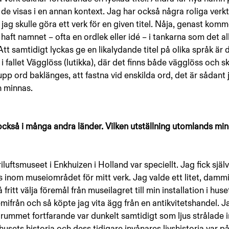
å de visas i en annan kontext. Jag har också några roliga verkt
t jag skulle göra ett verk för en given titel. Nåja, genast komm
 haft namnet – ofta en ordlek eller idé – i tankarna som det all
tt samtidigt lyckas ge en likalydande titel på olika språk är
i fallet Vägglöss (lutikka), där det finns både vägglöss och sk
upp ord baklänges, att fastna vid enskilda ord, det är sådant ja
n minnas.
 också i många andra länder. Vilken utställning utomlands minn
uftsmuseet i Enkhuizen i Holland var speciellt. Jag fick själv
ts inom museiområdet för mitt verk. Jag valde ett litet, damm
ritt välja föremål från museilagret till min installation i huse
från och så köpte jag vita ägg från en antikvitetshandel. Jag
m rummet fortfarande var dunkelt samtidigt som ljus strålade 
husets historia och dess tidigare invånares livshistoria var på