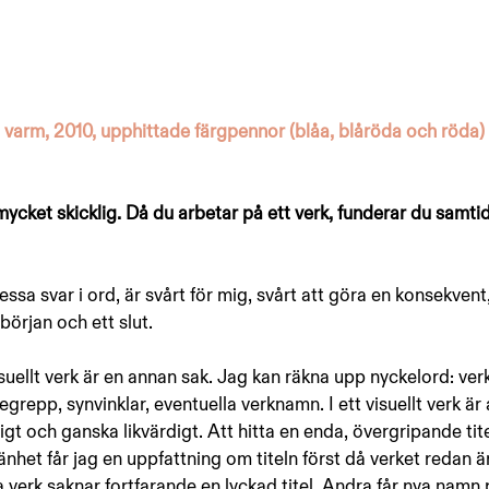
 varm, 2010, upphittade färgpennor (blåa, blåröda och röda)
ycket skicklig. Då du arbetar på ett verk, funderar du samtid
dessa svar i ord, är svårt för mig, svårt att göra en konsekvent
örjan och ett slut. 
isuellt verk är en annan sak. Jag kan räkna upp nyckelord: verk
grepp, synvinklar, eventuella verknamn. I ett visuellt verk är a
gt och ganska likvärdigt. Att hitta en enda, övergripande titel
änhet får jag en uppfattning om titeln först då verket redan är
 verk saknar fortfarande en lyckad titel. Andra får nya namn 