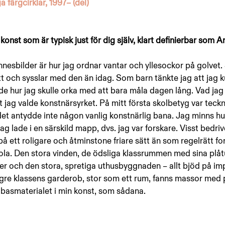
 färgcirklar, 1997– (del)
onst som är typisk just för dig själv, klart definierbar som 
nnesbilder är hur jag ordnar vantar och yllesockor på golvet
t och sysslar med den än idag. Som barn tänkte jag att jag k
e hur jag skulle orka med att bara måla dagen lång. Vad jag i
t jag valde konstnärsyrket. På mitt första skolbetyg var teck
det antydde inte någon vanlig konstnärlig bana. Jag minns hur
g lade i en särskild mapp, dvs. jag var forskare. Visst bedriv
å ett roligare och åtminstone friare sätt än som regelrätt fo
skola. Den stora vinden, de ödsliga klassrummen med sina plå
er och den stora, spretiga uthusbyggnaden – allt bjöd på i
ägre klassens garderob, stor som ett rum, fanns massor med 
a basmaterialet i min konst, som sådana.