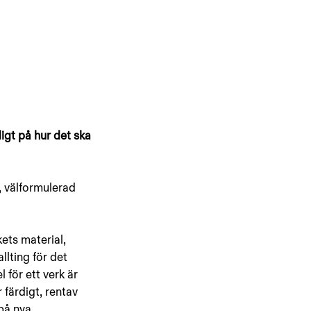
igt på hur det ska 
, välformulerad 
ets material, 
llting för det 
 för ett verk är 
 färdigt, rentav 
på nya 