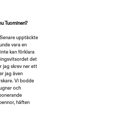
Anu Tuominen? 
. Senare upptäckte 
unde vara en 
nte kan förklara 
ningsvitsordet det 
 jag skrev ner ett 
er jag även 
rskare. Vi bodde 
tugnar och 
mponerande 
pennor, häften 