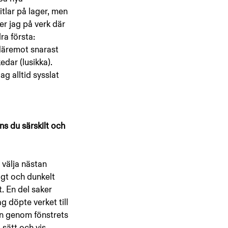
itlar på lager, men 
er jag på verk där 
ra första: 
 däremot snarast 
edar (lusikka). 
g alltid sysslat 
s du särskilt och 
 välja nästan 
igt och dunkelt 
t. En del saker 
 döpte verket till 
in genom fönstrets 
 sätt och vis 