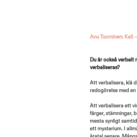
Anu Tuominen: Kall –
Du är också verbalt m
verbaliseras?
Att verbalisera, klä 
redogörelse med en b
Att verbalisera ett v
färger, stämningar, be
mesta synligt samtidi
ett mysterium. I allm
åratal senare. Många