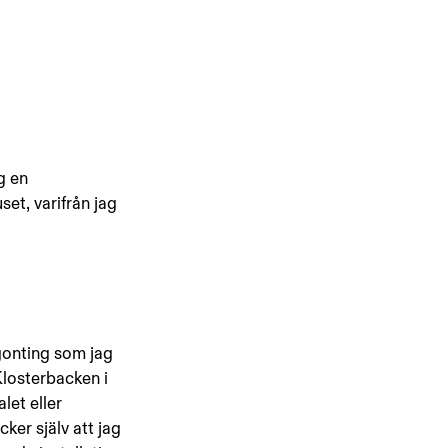
g en 
et, varifrån jag 
ågonting som jag 
Klosterbacken i 
et eller 
ker själv att jag 