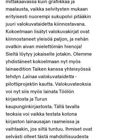
mittakaavassa kuin grafiikkaa ja 
maalausta, vaikka selvitysten mukaan 
erityisesti nuorempi sukupolvi pitääkin 
juuri valokuvataidetta kiinnostavana. 
Kokoelmaan lisätyt valokuvakirjat ovat 
kiinnostaneet yleisöä paljon, ja nehän 
ovatkin aivan mielettömän hienoja! 
Sieltä löytyy jokaiselle jotakin. Olemme 
yhdistäneet kokoelmaan nyt myös 
lainaedition Taiken kanssa yhteisyössä 
tehdyn 
Lainaa valokuvataidetta
 -
pilottiprojektin kautta. Valokuvateoksia 
voi nyt siis myös lainata Töölön 
kirjastosta ja Turun 
kaupunginkirjastosta. Tällä tavalla 
teoksia voi vaikka testata kotona 
kirjaston lainausajan raameissa ja 
vaihtaakin, jos siltä tuntuu. Ihmiset ovat 
selvästi olleet tästä mahdollisuudesta 