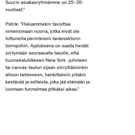
Suurin asiakasryhmämme on 25–35-
vuotiaat.”
Patrik: ”Haluammekin tavoittaa 
nimenomaan nuoria, jotka eivät ole 
tottuneita perinteisiin taidesektorin 
toimijoihin. Ajatuksena on saada heidät 
siirtymään seuraavalle tasolle, että 
huonekaluliikkeen New York -julisteen 
tai canvas-taulun sijaan siirryttäisiinkin 
aitoon taiteeseen, hankittaisiin jotakin 
kestävää ja sellaista, joka jää elämään ja 
luomaan tunnelmaa pitkäksi aikaa.”