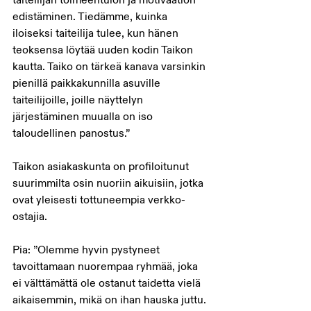
edistäminen. Tiedämme, kuinka 
iloiseksi taiteilija tulee, kun hänen 
teoksensa löytää uuden kodin Taikon 
kautta. Taiko on tärkeä kanava varsinkin 
pienillä paikkakunnilla asuville 
taiteilijoille, joille näyttelyn 
järjestäminen muualla on iso 
taloudellinen panostus.”
Taikon asiakaskunta on profiloitunut 
suurimmilta osin nuoriin aikuisiin, jotka 
ovat yleisesti tottuneempia verkko-
ostajia.
Pia: ”Olemme hyvin pystyneet 
tavoittamaan nuorempaa ryhmää, joka 
ei välttämättä ole ostanut taidetta vielä 
aikaisemmin, mikä on ihan hauska juttu. 