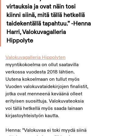
virtauksia ja ovat näin tosi 
kiinni siinä, mitä tällä hetkellä 
taidekentällä tapahtuu.” -Henna 
Harri, Valokuvagalleria 
Hippolyte
Valokuvagalleria Hippolyten
myyntikokoelma on ollut saatavilla 
verkossa vuodesta 2018 lähtien. 
Uutena kokoelmaan on tullut myös 
Vuoden valokuvataidekirjojen finalistit, 
jotka ovat menneenä keväänä olleet 
erityisen suosittuja. Valokuvateoksia 
voi tällä hetkellä myös saada lainaan 
kirjastoyhteistyön kautta.
Henna: ”Valokuvaa ei toki myydä siinä 