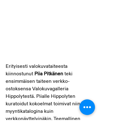
Erityisesti valokuvataiteesta 
kiinnostunut 
Piia Pitkänen
 teki 
ensimmäisen taiteen verkko-
ostoksensa Valokuvagalleria 
Hippolytestä. Piialle Hippolyten 
kuratoidut kokoelmat toimivat niin 
myyntikatalogina kuin 
verkkonäyttelyinäkin. Teemallinen 
lähestyminen tuo teoksia esiin uudessa 
valossa ja auttaa näkemään niissä 