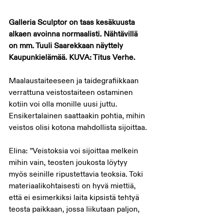
Galleria Sculptor on taas kesäkuusta 
alkaen avoinna normaalisti. Nähtävillä 
on mm. Tuuli Saarekkaan näyttely 
Kaupunkielämää. KUVA: Titus Verhe.
Maalaustaiteeseen ja taidegrafiikkaan 
verrattuna veistostaiteen ostaminen 
kotiin voi olla monille uusi juttu. 
Ensikertalainen saattaakin pohtia, mihin 
veistos olisi kotona mahdollista sijoittaa.
Elina: ”Veistoksia voi sijoittaa melkein 
mihin vain, teosten joukosta löytyy 
myös seinille ripustettavia teoksia. Toki 
materiaalikohtaisesti on hyvä miettiä, 
että ei esimerkiksi laita kipsistä tehtyä 
teosta paikkaan, jossa liikutaan paljon, 