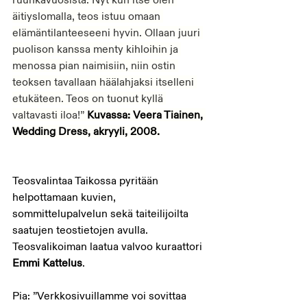
äitiyslomalla, teos istuu omaan 
elämäntilanteeseeni hyvin. Ollaan juuri 
puolison kanssa menty kihloihin ja 
menossa pian naimisiin, niin ostin 
teoksen tavallaan häälahjaksi itselleni 
etukäteen. Teos on tuonut kyllä 
valtavasti iloa!” 
Kuvassa: Veera Tiainen, 
Wedding Dress, akryyli, 2008.
Teosvalintaa Taikossa pyritään 
helpottamaan kuvien, 
sommittelupalvelun sekä taiteilijoilta 
saatujen teostietojen avulla. 
Teosvalikoiman laatua valvoo kuraattori 
Emmi Kattelus
.
Pia: ”Verkkosivuillamme voi sovittaa 