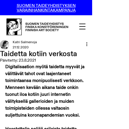
SUOMEN TAIDEYHDISTYKSEN
VARAINHANKINTAKAMPANJA
Katri Salmenoja
21.12.2020
Taidetta kotiin verkosta
Päivitetty:
23.8.2021
Digitalisaation myötä taidetta myyvät ja 
välittävät tahot ovat laajentaneet 
toimintaansa monipuolisesti verkkoon. 
Menneen kevään aikana taide onkin 
tuonut iloa kotiin juuri internetin 
välityksellä gallerioiden ja muiden 
toimipisteiden ollessa valtaosin 
suljettuina koronapandemian vuoksi.
Haastattelin neljää erilaista taidetta 