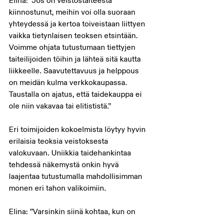
Elina: ”Jos on veistostaiteesta 
kiinnostunut, meihin voi olla suoraan 
yhteydessä ja kertoa toiveistaan liittyen 
vaikka tietynlaisen teoksen etsintään. 
Voimme ohjata tutustumaan tiettyjen 
taiteilijoiden töihin ja lähteä sitä kautta 
liikkeelle. Saavutettavuus ja helppous 
on meidän kulma verkkokaupassa. 
Taustalla on ajatus, että taidekauppa ei 
ole niin vakavaa tai elitististä.”
Eri toimijoiden kokoelmista löytyy hyvin 
erilaisia teoksia veistoksesta 
valokuvaan. Uniikkia taidehankintaa 
tehdessä näkemystä onkin hyvä 
laajentaa tutustumalla mahdollisimman 
monen eri tahon valikoimiin.
Elina: ”Varsinkin siinä kohtaa, kun on 