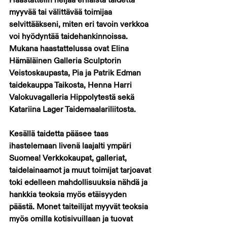
myyvää tai välittävää toimijaa 
selvittääkseni, miten eri tavoin verkkoa 
voi hyödyntää taidehankinnoissa. 
Mukana haastattelussa ovat Elina 
Hämäläinen Galleria Sculptorin 
Veistoskaupasta, Pia ja Patrik Edman 
taidekauppa Taikosta, Henna Harri 
Valokuvagalleria Hippolytestä sekä 
Katariina Lager Taidemaalariliitosta.
Kesällä taidetta pääsee taas 
ihastelemaan livenä laajalti ympäri 
Suomea! Verkkokaupat, galleriat, 
taidelainaamot ja muut toimijat tarjoavat 
toki edelleen mahdollisuuksia nähdä ja 
hankkia teoksia myös etäisyyden 
päästä. Monet taiteilijat myyvät teoksia 
myös omilla kotisivuillaan ja tuovat 