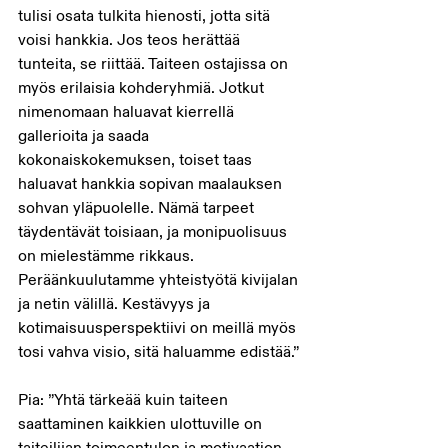
tulisi osata tulkita hienosti, jotta sitä 
voisi hankkia. Jos teos herättää 
tunteita, se riittää. Taiteen ostajissa on 
myös erilaisia kohderyhmiä. Jotkut 
nimenomaan haluavat kierrellä 
gallerioita ja saada 
kokonaiskokemuksen, toiset taas 
haluavat hankkia sopivan maalauksen 
sohvan yläpuolelle. Nämä tarpeet 
täydentävät toisiaan, ja monipuolisuus 
on mielestämme rikkaus. 
Peräänkuulutamme yhteistyötä kivijalan 
ja netin välillä. Kestävyys ja 
kotimaisuusperspektiivi on meillä myös 
tosi vahva visio, sitä haluamme edistää.”
Pia: ”Yhtä tärkeää kuin taiteen 
saattaminen kaikkien ulottuville on 
taiteilijan toimeentulon ja motivaation 