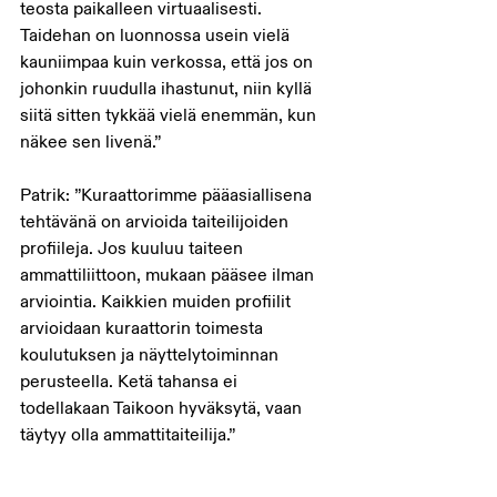
teosta paikalleen virtuaalisesti. 
Taidehan on luonnossa usein vielä 
kauniimpaa kuin verkossa, että jos on 
johonkin ruudulla ihastunut, niin kyllä 
siitä sitten tykkää vielä enemmän, kun 
näkee sen livenä.”
Patrik: ”Kuraattorimme pääasiallisena 
tehtävänä on arvioida taiteilijoiden 
profiileja. Jos kuuluu taiteen 
ammattiliittoon, mukaan pääsee ilman 
arviointia. Kaikkien muiden profiilit 
arvioidaan kuraattorin toimesta 
koulutuksen ja näyttelytoiminnan 
perusteella. Ketä tahansa ei 
todellakaan Taikoon hyväksytä, vaan 
täytyy olla ammattitaiteilija.”