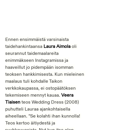
Ennen ensimmäistä varsinaista 
taidehankintaansa 
Laura Aimola
 oli 
seurannut taidemaalareita 
enimmäkseen Instagramissa ja 
haaveillut jo pidempään isomman 
teoksen hankkimisesta. Kun mieleinen 
maalaus tuli kohdalle Taikon 
verkkokaupassa, ei ostopäätöksen 
tekemiseen mennyt kauaa. 
Veera 
Tiaisen
 teos Wedding Dress (2008) 
puhutteli Lauraa ajankohtaisella 
aiheellaan. ”Se kolahti ihan kunnolla! 
Teos kertoo äitiydestä ja 
ruuhkavuosista. Nyt kun itse olen 