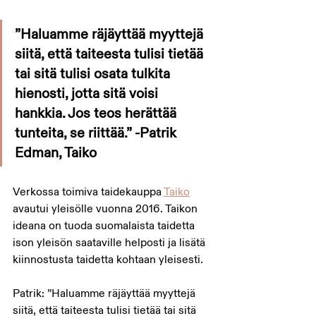
”Haluamme räjäyttää myyttejä 
siitä, että taiteesta tulisi tietää 
tai sitä tulisi osata tulkita 
hienosti, jotta sitä voisi 
hankkia. Jos teos herättää 
tunteita, se riittää.” -Patrik 
Edman, Taiko
Verkossa toimiva taidekauppa 
Taiko
avautui yleisölle vuonna 2016. Taikon 
ideana on tuoda suomalaista taidetta 
ison yleisön saataville helposti ja lisätä 
kiinnostusta taidetta kohtaan yleisesti.
Patrik: ”Haluamme räjäyttää myyttejä 
siitä, että taiteesta tulisi tietää tai sitä 