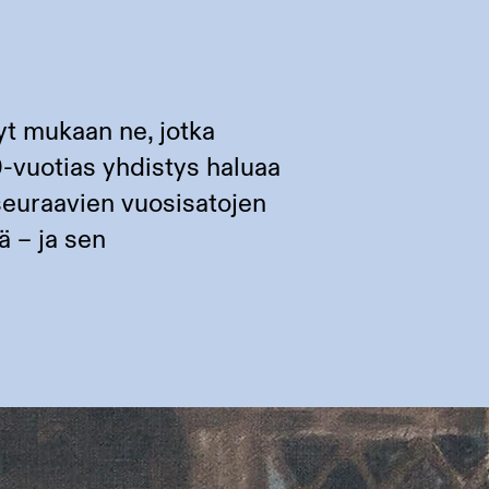
yt mukaan ne, jotka
0-vuotias yhdistys haluaa
 seuraavien vuosisatojen
ä – ja sen