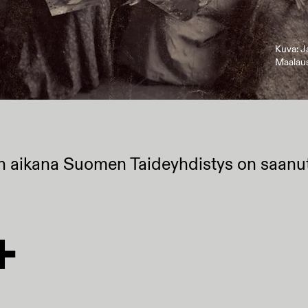
Kuva: J
Maalaus
 aikana Suomen Taideyhdistys on saanut 
+