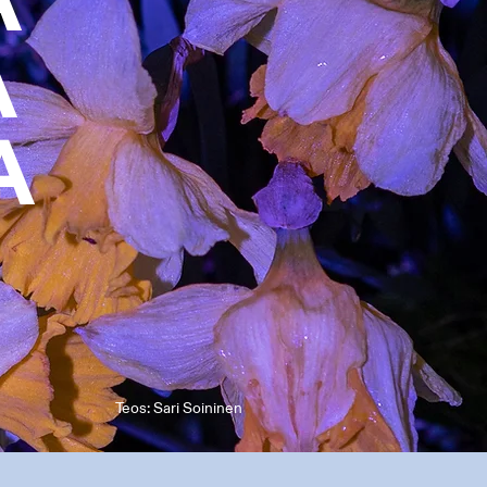
A
A
A
Teos: Sari Soininen