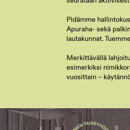
seurataan aktiivisest
Pidämme hallintokust
Apuraha- sekä palkin
lautakunnat. Tuemme t
Merkittävällä lahjoit
esimerkiksi nimikkora
vuosittain – käytännö