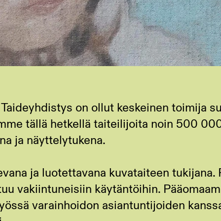
Taideyhdistys on ollut keskeinen toimija 
e tällä hetkellä taiteilijoita noin 500 000
na ja näyttelytukena.
vana ja luotettavana kuvataiteen tukijan
tuu vakiintuneisiin käytäntöihin. Pääomaa
työssä varainhoidon asiantuntijoiden kanssa