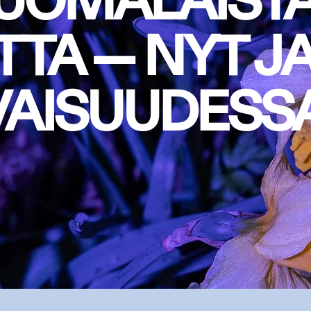
SUOMALAIST
TTA — NYT J
VAISUUDESS