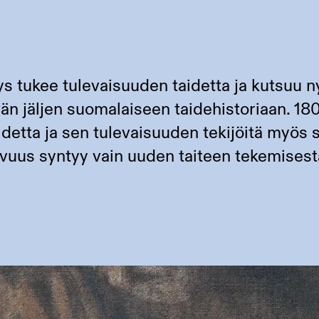
 tukee tulevaisuuden taidetta ja kutsuu n
vän jäljen suomalaiseen taidehistoriaan. 18
idetta ja sen tulevaisuuden tekijöitä myös
tavuus syntyy vain uuden taiteen tekemisest