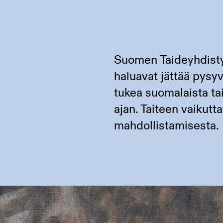
Suomen Taideyhdistys
haluavat jättää pysy
tukea suomalaista ta
ajan. Taiteen vaikut
mahdollistamisesta.