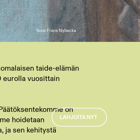
Teos: Frans Nybacka
suomalaisen taide-elämän
 eurolla vuosittain
a. Päätöksentekomme on
LAHJOITA NYT
mme hoidetaan
, ja sen kehitystä