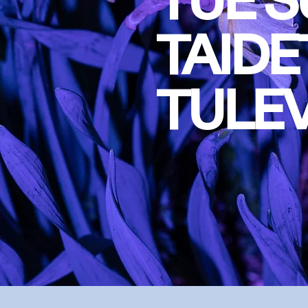
TUE 
TAIDE
TULE