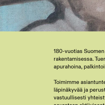
180-vuotias Suomen 
rakentamisessa. Tuemm
apurahoina, palkintoi
Toimimme asiantunte
läpinäkyvää ja perus
vastuullisesti yhteis