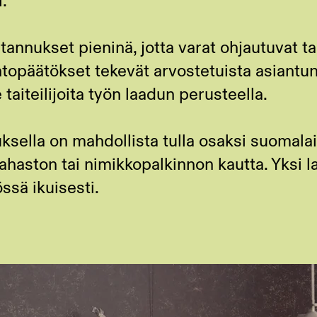
i.
annukset pieninä, jotta varat ohjautuvat t
topäätökset tekevät arvostetuista asiantun
aiteilijoita työn laadun perusteella.
uksella on mahdollista tulla osaksi suomalai
haston tai nimikkopalkinnon kautta. Yksi la
ssä ikuisesti.