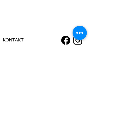
KONTAKT
Broholmsgatan 4
00530 Helsingfors
(+358)
408208779
info@suomentaideyhdistys.fi
Den traditionsrika Finska Konstföreningen
bildades redan 1846. Syftet var från första början
att stöda finländsk bildkonst genom att köpa
verk av konstnärerna. Föreningen delar också
årligen ut stipendier och pris och arrangerar
utställningar.