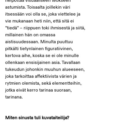
helpottaa visuaaliseen teokseen 
astumista. Toisaalta joillekin väri 
itsessään voi olla se, joka viettelee ja 
vie mukanaan heti niin, että sitä ei 
”tiedä” – riippuen toki ihmisestä ja siitä, 
millainen hän on omassa 
aistisuudessaan. Minulta puuttuu 
pitkälti tietynlainen figuratiivinen, 
kertova aihe, koska se ei ole minulle 
ollenkaan ensisijainen asia. Tavallaan 
tukeudun johonkin muuhun alueeseen, 
joka tarkoittaa affektiivista värien ja 
rytmien olemista, sekä elementteihin, 
jotka eivät kerro tarinaa suoraan, 
tarinana. 
Miten sinusta tuli kuvataiteilija? 