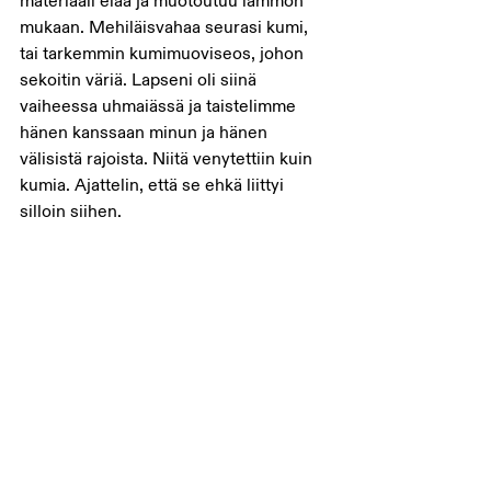
materiaali elää ja muotoutuu lämmön 
mukaan. Mehiläisvahaa seurasi kumi, 
tai tarkemmin kumimuoviseos, johon 
sekoitin väriä. Lapseni oli siinä 
vaiheessa uhmaiässä ja taistelimme 
hänen kanssaan minun ja hänen 
välisistä rajoista. Niitä venytettiin kuin 
kumia. Ajattelin, että se ehkä liittyi 
silloin siihen. 