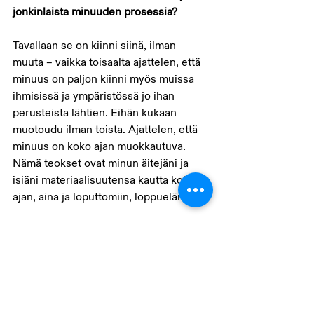
jonkinlaista minuuden prosessia? 
Tavallaan se on kiinni siinä, ilman 
muuta – vaikka toisaalta ajattelen, että 
minuus on paljon kiinni myös muissa 
ihmisissä ja ympäristössä jo ihan 
perusteista lähtien. Eihän kukaan 
muotoudu ilman toista. Ajattelen, että 
minuus on koko ajan muokkautuva. 
Nämä teokset ovat minun äitejäni ja 
isiäni materiaalisuutensa kautta koko 
ajan, aina ja loputtomiin, loppuelämäni. 
Miten lataat akkujasi taiteilijana? 
Se on tärkeää, että voi olla rauhassa. 
Että välillä olisi aivan tylsää, että tuntisi 