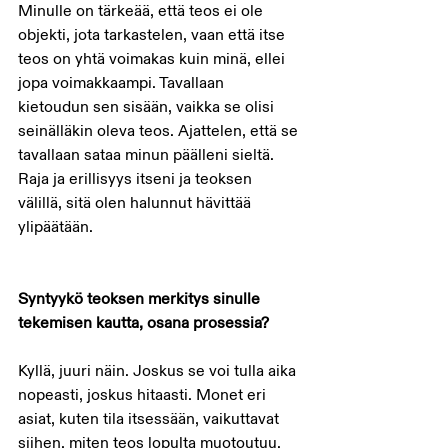
Minulle on tärkeää, että teos ei ole 
objekti, jota tarkastelen, vaan että itse 
teos on yhtä voimakas kuin minä, ellei 
jopa voimakkaampi. Tavallaan 
kietoudun sen sisään, vaikka se olisi 
seinälläkin oleva teos. Ajattelen, että se 
tavallaan sataa minun päälleni sieltä. 
Raja ja erillisyys itseni ja teoksen 
välillä, sitä olen halunnut hävittää 
ylipäätään. 
Syntyykö teoksen merkitys sinulle 
tekemisen kautta, osana prosessia?
Kyllä, juuri näin. Joskus se voi tulla aika 
nopeasti, joskus hitaasti. Monet eri 
asiat, kuten tila itsessään, vaikuttavat 
siihen, miten teos lopulta muotoutuu. 