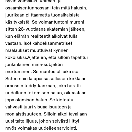
hyvin voimakas. Voiman- ja 
osaamisentunnossani tein mitä halusin, 
juurikaan piittaamatta tuonaikaisista 
käsityksistä. Se voimantuntoni mureni 
sitten 28-vuotiaana akatemian jälkeen, 
kun elämän realiteetit alkoivat tulla 
vastaan. Isot kahdeksanmetriset 
maalaukset muuttuivat kynnen 
kokoisiksi.Ajattelen, että silloin tapahtui 
jonkinlainen minä-subjektin 
murtuminen. Se muutos oli aika iso. 
Sitten näin kaupassa sellaisen kirkkaan 
oranssin teddy-kankaan, joka herätti 
uudelleen tekemisen halun, oikeastaan 
jopa olemisen halun. Se kietoutui 
vahvasti juuri visuaalisuuteen ja 
moniaistisuuteen. Silloin alkoi tavallaan 
uusi taiteilijuus, johon selvästi liittyi 
myös voimakas uudelleenarviointi. 