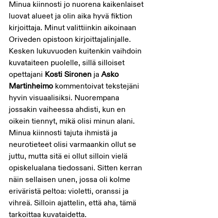
Minua kiinnosti jo nuorena kaikenlaiset 
luovat alueet ja olin aika hyvä fiktion 
kirjoittaja. Minut valittiinkin aikoinaan 
Oriveden opistoon kirjoittajalinjalle. 
Kesken lukuvuoden kuitenkin vaihdoin 
kuvataiteen puolelle, sillä silloiset 
opettajani 
Kosti Sironen
 ja 
Asko 
Martinheimo
 kommentoivat tekstejäni 
hyvin visuaalisiksi. Nuorempana 
jossakin vaiheessa ahdisti, kun en 
oikein tiennyt, mikä olisi minun alani. 
Minua kiinnosti tajuta ihmistä ja 
neurotieteet olisi varmaankin ollut se 
juttu, mutta sitä ei ollut silloin vielä 
opiskelualana tiedossani. Sitten kerran 
näin sellaisen unen, jossa oli kolme 
eriväristä peltoa: violetti, oranssi ja 
vihreä. Silloin ajattelin, että aha, tämä 
tarkoittaa kuvataidetta. 