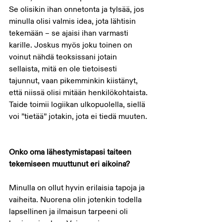
Se olisikin ihan onnetonta ja tylsää, jos 
minulla olisi valmis idea, jota lähtisin 
tekemään – se ajaisi ihan varmasti 
karille. Joskus myös joku toinen on 
voinut nähdä teoksissani jotain 
sellaista, mitä en ole tietoisesti 
tajunnut, vaan pikemminkin kiistänyt, 
että niissä olisi mitään henkilökohtaista. 
Taide toimii logiikan ulkopuolella, siellä 
voi ”tietää” jotakin, jota ei tiedä muuten. 
Onko oma lähestymistapasi taiteen 
tekemiseen muuttunut eri aikoina?
Minulla on ollut hyvin erilaisia tapoja ja 
vaiheita. Nuorena olin jotenkin todella 
lapsellinen ja ilmaisun tarpeeni oli 