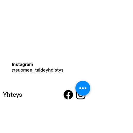
Instagram
@suomen_taideyhdistys
Yhteys
SUOMEN TAIDEYHDISTYS
Siltasaarenkatu 4
00530 Helsinki