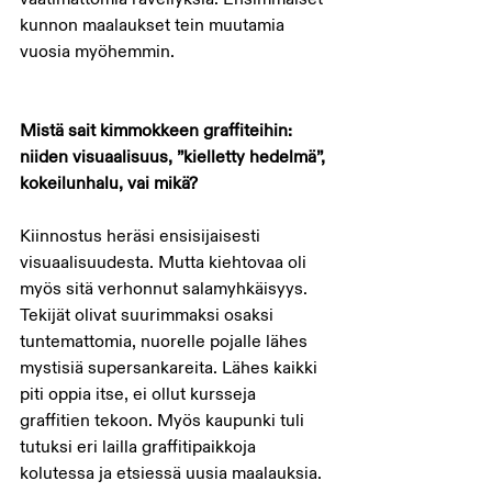
kunnon maalaukset tein muutamia 
vuosia myöhemmin.
Mistä sait kimmokkeen graffiteihin: 
niiden visuaalisuus, ”kielletty hedelmä”, 
kokeilunhalu, vai mikä?
Kiinnostus heräsi ensisijaisesti 
visuaalisuudesta. Mutta kiehtovaa oli 
myös sitä verhonnut salamyhkäisyys. 
Tekijät olivat suurimmaksi osaksi 
tuntemattomia, nuorelle pojalle lähes 
mystisiä supersankareita. Lähes kaikki 
piti oppia itse, ei ollut kursseja 
graffitien tekoon. Myös kaupunki tuli 
tutuksi eri lailla graffitipaikkoja 
kolutessa ja etsiessä uusia maalauksia.