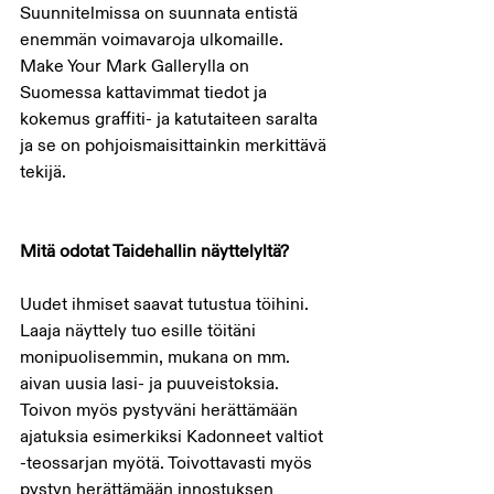
Suunnitelmissa on suunnata entistä 
enemmän voimavaroja ulkomaille. 
Make Your Mark Gallerylla on 
Suomessa kattavimmat tiedot ja 
kokemus graffiti- ja katutaiteen saralta 
ja se on pohjoismaisittainkin merkittävä 
tekijä.
Mitä odotat Taidehallin näyttelyltä?
Uudet ihmiset saavat tutustua töihini. 
Laaja näyttely tuo esille töitäni 
monipuolisemmin, mukana on mm. 
aivan uusia lasi- ja puuveistoksia. 
Toivon myös pystyväni herättämään 
ajatuksia esimerkiksi Kadonneet valtiot 
-teossarjan myötä. Toivottavasti myös 
pystyn herättämään innostuksen 