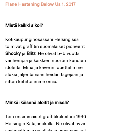
Plane Hastening Below Us 1, 2017 
Mistä kaikki alkoi?
Kotikaupunginosassani Helsingissä 
toimivat graffitin suomalaiset pioneerit 
Shocky
 ja 
Blitz
. He olivat 5–6 vuotta 
vanhempia ja kaikkien nuorten kundien 
idoleita. Minä ja kaverini opettelimme 
aluksi jäljentämään heidän tägejään ja 
sitten kehittelimme omia.
Minkä ikäisenä aloitit ja missä?
Tein ensimmäiset graffitikokeiluni 1986 
Helsingin Katajanokalla. Ne olivat hyvin 
vaatimattomia rävellyksiä. Ensimmäiset 