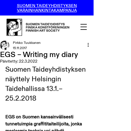
SUOMEN TAIDEYHDISTYKSEN
VARAINHANKINTAKAMPANJA
Pirkko Tuukkanen
15.11.2017
EGS – Writing my diary
Päivitetty:
22.3.2022
Suomen Taideyhdistyksen 
näyttely Helsingin 
Taidehallissa 13.1.–
25.2.2018
EGS on Suomen kansainvälisesti 
tunnetuimpia graffititaiteilijoita, jonka 
maalaamia teoksia voi nähdä 