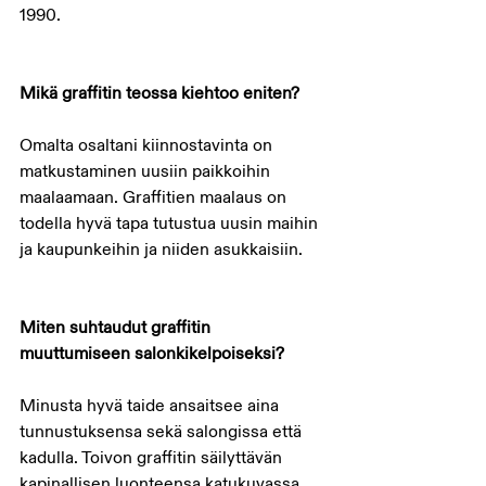
1990.
Mikä graffitin teossa kiehtoo eniten?
Omalta osaltani kiinnostavinta on 
matkustaminen uusiin paikkoihin 
maalaamaan. Graffitien maalaus on 
todella hyvä tapa tutustua uusin maihin 
ja kaupunkeihin ja niiden asukkaisiin.
Miten suhtaudut graffitin 
muuttumiseen salonkikelpoiseksi?
Minusta hyvä taide ansaitsee aina 
tunnustuksensa sekä salongissa että 
kadulla. Toivon graffitin säilyttävän 
kapinallisen luonteensa katukuvassa 